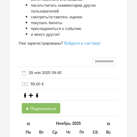
писать/читать комментарии других
пользователей
смотреть/оставлять оценки
покупать билеты
присоединиться к событию
и много другое!
Уже зарегистрированы?
Войдите в систему!
закончено
29 ноя 2025 09:45
59,00 €
Подписаться
«
»
Ноябрь 2025
Пн
Вт
Ср
Чт
Пт
Сб
Вс