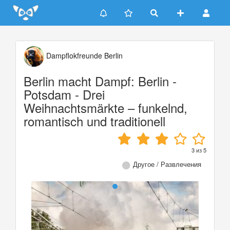
Update cookies preferences
Dampflokfreunde Berlin
Berlin macht Dampf: Berlin -
Potsdam - Drei
Weihnachtsmärkte – funkelnd,
romantisch und traditionell
3
из
5
Другое / Развлечения