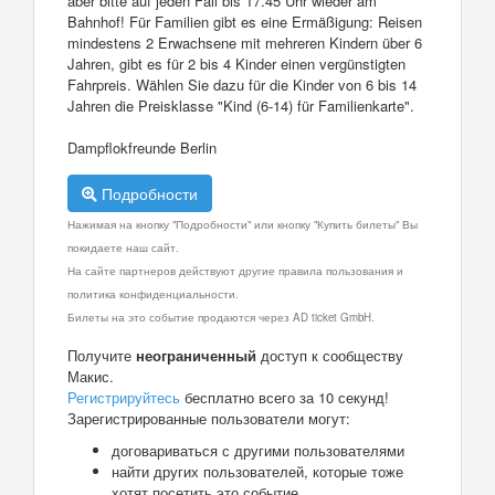
aber bitte auf jeden Fall bis 17.45 Uhr wieder am
Bahnhof! Für Familien gibt es eine Ermäßigung: Reisen
mindestens 2 Erwachsene mit mehreren Kindern über 6
Jahren, gibt es für 2 bis 4 Kinder einen vergünstigten
Fahrpreis. Wählen Sie dazu für die Kinder von 6 bis 14
Jahren die Preisklasse "Kind (6-14) für Familienkarte".
Dampflokfreunde Berlin
Подробности
Нажимая на кнопку "Подробности" или кнопку "Купить билеты" Вы
покидаете наш сайт.
На сайте партнеров действуют другие правила пользования и
политика конфиденциальности.
Билеты на это событие продаются через AD ticket GmbH.
Получите
неограниченный
доступ к сообществу
Макис.
Регистрируйтесь
бесплатно всего за 10 секунд!
Зарегистрированные пользователи могут:
договариваться с другими пользователями
найти других пользователей, которые тоже
хотят посетить это событие