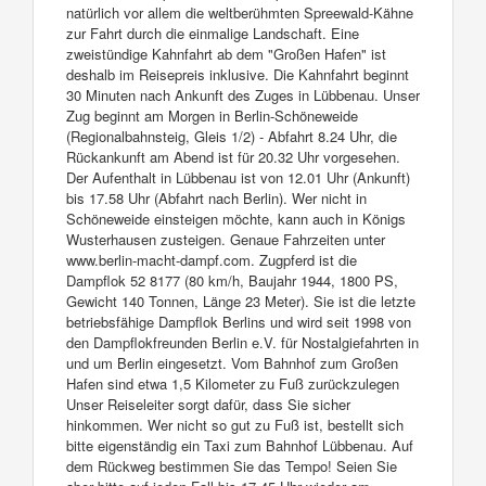
natürlich vor allem die weltberühmten Spreewald-Kähne
zur Fahrt durch die einmalige Landschaft. Eine
zweistündige Kahnfahrt ab dem "Großen Hafen" ist
deshalb im Reisepreis inklusive. Die Kahnfahrt beginnt
30 Minuten nach Ankunft des Zuges in Lübbenau. Unser
Zug beginnt am Morgen in Berlin-Schöneweide
(Regionalbahnsteig, Gleis 1/2) - Abfahrt 8.24 Uhr, die
Rückankunft am Abend ist für 20.32 Uhr vorgesehen.
Der Aufenthalt in Lübbenau ist von 12.01 Uhr (Ankunft)
bis 17.58 Uhr (Abfahrt nach Berlin). Wer nicht in
Schöneweide einsteigen möchte, kann auch in Königs
Wusterhausen zusteigen. Genaue Fahrzeiten unter
www.berlin-macht-dampf.com. Zugpferd ist die
Dampflok 52 8177 (80 km/h, Baujahr 1944, 1800 PS,
Gewicht 140 Tonnen, Länge 23 Meter). Sie ist die letzte
betriebsfähige Dampflok Berlins und wird seit 1998 von
den Dampflokfreunden Berlin e.V. für Nostalgiefahrten in
und um Berlin eingesetzt. Vom Bahnhof zum Großen
Hafen sind etwa 1,5 Kilometer zu Fuß zurückzulegen
Unser Reiseleiter sorgt dafür, dass Sie sicher
hinkommen. Wer nicht so gut zu Fuß ist, bestellt sich
bitte eigenständig ein Taxi zum Bahnhof Lübbenau. Auf
dem Rückweg bestimmen Sie das Tempo! Seien Sie