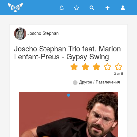
Update cookies preferences
Joscho Stephan
Joscho Stephan Trio feat. Marion
Lenfant-Preus - Gypsy Swing
3
из
5
Другое / Развлечения