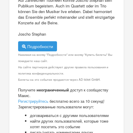
Auf zahlreichen Tourneen konnte Joscho Stephan sein
Publikum begeistern. Auch im Quartett oder im Trio
können Sie den Musiker live erleben. Dabei harmoniert
das Ensemble perfekt miteinander und stellt einzigartige
Konzerte auf die Beine.
Joscho Stephan
Подробности
Нажимая на кнопку "Подробности" или кнопку "Купить билеты" Вы
покидаете наш сайт.
На сайте партнеров действуют другие правила пользования и
политика конфиденциальности.
Билеты на это событие продаются через AD ticket GmbH.
Получите
неограниченный
доступ к сообществу
Макис.
Регистрируйтесь
бесплатно всего за 10 секунд!
Зарегистрированные пользователи могут:
договариваться с другими пользователями
найти других пользователей, которые тоже
хотят посетить это событие
писать/читать комментарии других