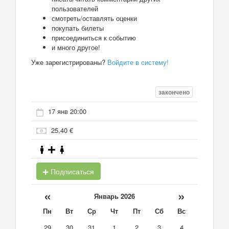
пользователей
смотреть/оставлять оценки
покупать билеты
присоединиться к событию
и много другое!
Уже зарегистрированы?
Войдите в систему!
закончено
17 янв 20:00
25,40 €
Подписаться
«
»
Январь 2026
Пн
Вт
Ср
Чт
Пт
Сб
Вс
29
30
31
1
2
3
4