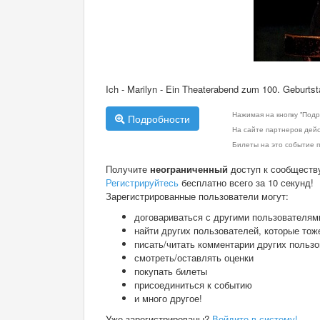
Ich - Marilyn - Ein Theaterabend zum 100. Geburtst
Нажимая на кнопку "Подр
Подробности
На сайте партнеров дей
Билеты на это событие п
Получите
неограниченный
доступ к сообществ
Регистрируйтесь
бесплатно всего за 10 секунд!
Зарегистрированные пользователи могут:
договариваться с другими пользователям
найти других пользователей, которые тож
писать/читать комментарии других польз
смотреть/оставлять оценки
покупать билеты
присоединиться к событию
и много другое!
Уже зарегистрированы?
Войдите в систему!