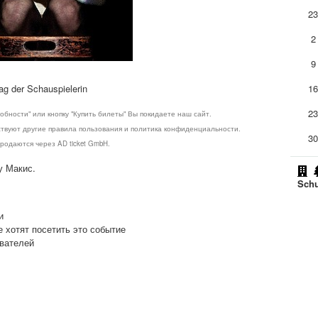
2
2
9
ag der Schauspielerin
1
2
обности" или кнопку "Купить билеты" Вы покидаете наш сайт.
ствуют другие правила пользования и политика конфиденциальности.
3
родаются через AD ticket GmbH.
у Макис.
Schu
и
е хотят посетить это событие
ователей