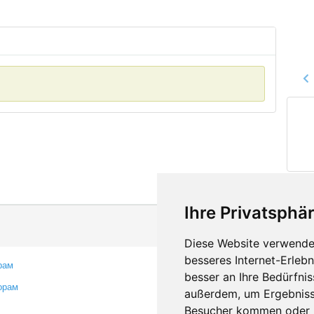
Ihre Privatsphär
Diese Website verwendet
besseres Internet-Erleb
рам
Контакты
besser an Ihre Bedürfni
орам
Оставить отзыв
außerdem, um Ergebniss
Сообщить об ошибке
Besucher kommen oder u