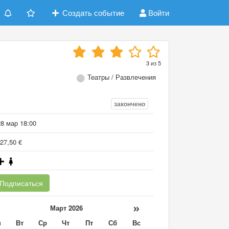
Создать событие
Войти
3
из
5
Театры / Развлечения
закончено
28 мар 18:00
27,50 €
Подписаться
«
»
Март 2026
н
Вт
Ср
Чт
Пт
Сб
Вс