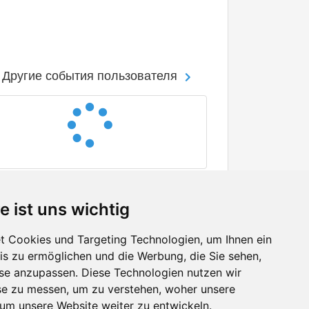
Другие события пользователя
e ist uns wichtig
 Cookies und Targeting Technologien, um Ihnen ein
nis zu ermöglichen und die Werbung, die Sie sehen,
Facebook
sse anzupassen. Diese Technologien nutzen wir
Twitter
e zu messen, um zu verstehen, woher unsere
YouTube
m unsere Website weiter zu entwickeln.