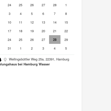
3
24
25
26
27
28
1
3
4
5
6
7
8
10
11
12
13
14
15
6
17
18
19
20
21
22
3
24
25
26
27
28
29
0
31
1
2
3
4
5
Wellingsbüttler Weg 25a, 22391, Hamburg
lungshaus bei Hamburg Wasser