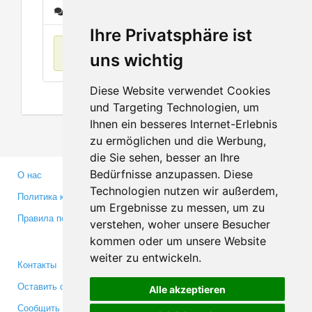
Сообщения
Ihre Privatsphäre ist
Нет данных
uns wichtig
Diese Website verwendet Cookies
und Targeting Technologien, um
Ihnen ein besseres Internet-Erlebnis
zu ermöglichen und die Werbung,
die Sie sehen, besser an Ihre
Bedürfnisse anzupassen. Diese
О нас
Партнерам
Technologien nutzen wir außerdem,
Политика конфиденциальности
Инвесторам
um Ergebnisse zu messen, um zu
Правила пользования
Пресса
verstehen, woher unsere Besucher
Медиа
kommen oder um unsere Website
weiter zu entwickeln.
Контакты
Facebook
Оставить отзыв
Twitter
Alle akzeptieren
Сообщить об ошибке
YouTube