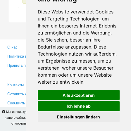
Diese Website verwendet Cookies
und Targeting Technologien, um
Ihnen ein besseres Internet-Erlebnis
zu ermöglichen und die Werbung,
die Sie sehen, besser an Ihre
Bedürfnisse anzupassen. Diese
О нас
Партнерам
Technologien nutzen wir außerdem,
Политика конфиденциальности
Инвесторам
um Ergebnisse zu messen, um zu
Правила пользования
Пресса
verstehen, woher unsere Besucher
Медиа
kommen oder um unsere Website
weiter zu entwickeln.
Контакты
Facebook
Оставить отзыв
Twitter
Alle akzeptieren
Сообщить об ошибке
YouTube
Ich lehne ab
Google+
Мы используем cookies для того, чтобы Вы могли использовать весь функционал
Einstellungen ändern
нашего сайта. На
этой странице
Вы сможете узнать подробности и, при желании,
отключить использование cookies. Продолжая пользоваться сайтом, Вы
Makis
© Copyright 2026
подтверждаете свое согласие.
OK