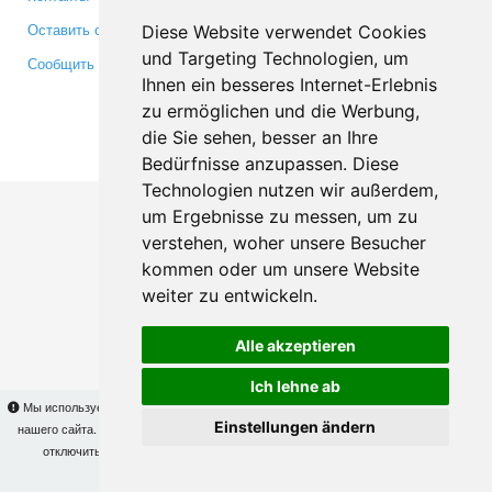
Оставить отзыв
Twitter
Diese Website verwendet Cookies
und Targeting Technologien, um
Сообщить об ошибке
YouTube
Ihnen ein besseres Internet-Erlebnis
Google+
zu ermöglichen und die Werbung,
die Sie sehen, besser an Ihre
Makis
© Copyright 2026
Bedürfnisse anzupassen. Diese
Technologien nutzen wir außerdem,
um Ergebnisse zu messen, um zu
verstehen, woher unsere Besucher
kommen oder um unsere Website
weiter zu entwickeln.
Alle akzeptieren
Ich lehne ab
Мы используем cookies для того, чтобы Вы могли использовать весь функционал
Einstellungen ändern
нашего сайта. На
этой странице
Вы сможете узнать подробности и, при желании,
отключить использование cookies. Продолжая пользоваться сайтом, Вы
подтверждаете свое согласие.
OK