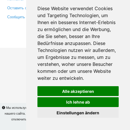
Оставить отзыв
Twitter
Diese Website verwendet Cookies
und Targeting Technologien, um
Сообщить об ошибке
YouTube
Ihnen ein besseres Internet-Erlebnis
Google+
zu ermöglichen und die Werbung,
die Sie sehen, besser an Ihre
Makis
© Copyright 2026
Bedürfnisse anzupassen. Diese
Technologien nutzen wir außerdem,
um Ergebnisse zu messen, um zu
verstehen, woher unsere Besucher
kommen oder um unsere Website
weiter zu entwickeln.
Alle akzeptieren
Ich lehne ab
Мы используем cookies для того, чтобы Вы могли использовать весь функционал
Einstellungen ändern
нашего сайта. На
этой странице
Вы сможете узнать подробности и, при желании,
отключить использование cookies. Продолжая пользоваться сайтом, Вы
подтверждаете свое согласие.
OK