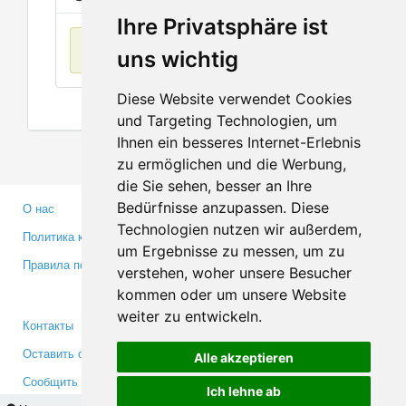
Ihre Privatsphäre ist
Нет данных
uns wichtig
Diese Website verwendet Cookies
und Targeting Technologien, um
Ihnen ein besseres Internet-Erlebnis
zu ermöglichen und die Werbung,
die Sie sehen, besser an Ihre
Bedürfnisse anzupassen. Diese
О нас
Партнерам
Technologien nutzen wir außerdem,
Политика конфиденциальности
Инвесторам
um Ergebnisse zu messen, um zu
Правила пользования
Пресса
verstehen, woher unsere Besucher
Медиа
kommen oder um unsere Website
weiter zu entwickeln.
Контакты
Facebook
Оставить отзыв
Twitter
Alle akzeptieren
Сообщить об ошибке
YouTube
Ich lehne ab