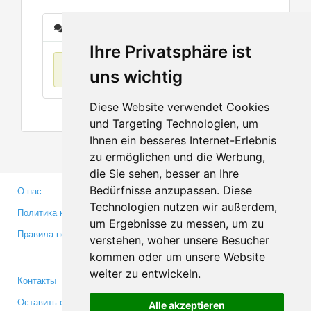
Сообщения
Ihre Privatsphäre ist
Нет данных
uns wichtig
Diese Website verwendet Cookies
und Targeting Technologien, um
Ihnen ein besseres Internet-Erlebnis
zu ermöglichen und die Werbung,
die Sie sehen, besser an Ihre
Bedürfnisse anzupassen. Diese
О нас
Партнерам
Technologien nutzen wir außerdem,
Политика конфиденциальности
Инвесторам
um Ergebnisse zu messen, um zu
Правила пользования
Пресса
verstehen, woher unsere Besucher
Медиа
kommen oder um unsere Website
weiter zu entwickeln.
Контакты
Facebook
Оставить отзыв
Twitter
Alle akzeptieren