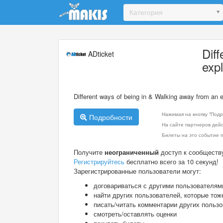
Update cookies preferences
Категория
Dif
ADticket
exp
Different ways of being in & Walking away from an 
Нажимая на кнопку "Подр
Подробности
На сайте партнеров дей
Билеты на это событие п
Получите
неограниченный
доступ к сообществ
Регистрируйтесь
бесплатно всего за 10 секунд!
Зарегистрированные пользователи могут:
договариваться с другими пользователям
найти других пользователей, которые тож
писать/читать комментарии других польз
смотреть/оставлять оценки