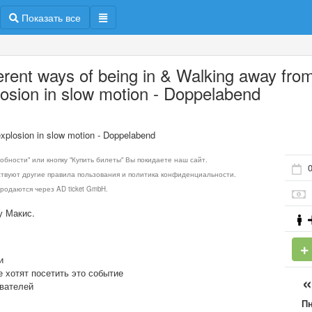
Показать все
ferent ways of being in & Walking away fro
losion in slow motion - Doppelabend
explosion in slow motion - Doppelabend
обности" или кнопку "Купить билеты" Вы покидаете наш сайт.
0
ствуют другие правила пользования и политика конфиденциальности.
родаются через AD ticket GmbH.
у Макис.
и
е хотят посетить это событие
ователей
П