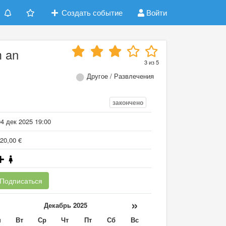
Создать событие
Войти
m an
3
из
5
Другое / Развлечения
закончено
4 дек 2025 19:00
20,00 €
Подписаться
«
»
Декабрь 2025
н
Вт
Ср
Чт
Пт
Сб
Вс