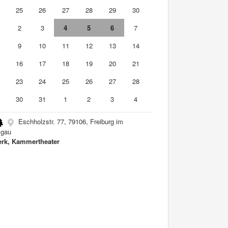
4
25
26
27
28
29
30
2
3
4
5
6
7
9
10
11
12
13
14
5
16
17
18
19
20
21
2
23
24
25
26
27
28
9
30
31
1
2
3
4
Eschholzstr. 77, 79106, Freiburg im
sgau
rk, Kammertheater