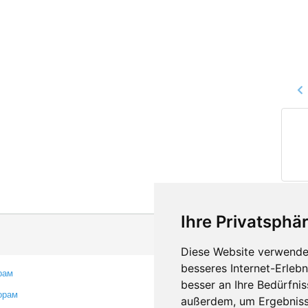
Ihre Privatsphär
Diese Website verwendet
besseres Internet-Erleb
рам
Контакты
besser an Ihre Bedürfni
орам
Оставить отзыв
außerdem, um Ergebniss