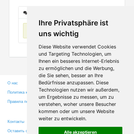
Сообщения
Ihre Privatsphäre ist
Нет данных
uns wichtig
Diese Website verwendet Cookies
und Targeting Technologien, um
Ihnen ein besseres Internet-Erlebnis
zu ermöglichen und die Werbung,
die Sie sehen, besser an Ihre
Bedürfnisse anzupassen. Diese
О нас
Партнерам
Technologien nutzen wir außerdem,
Политика конфиденциальности
Инвесторам
um Ergebnisse zu messen, um zu
Правила пользования
Пресса
verstehen, woher unsere Besucher
Медиа
kommen oder um unsere Website
weiter zu entwickeln.
Контакты
Facebook
Оставить отзыв
Twitter
Alle akzeptieren