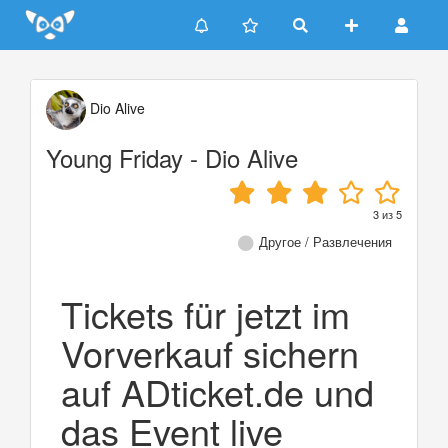
Update cookies preferences
Dio Alive
Young Friday - Dio Alive
3
из
5
Другое / Развлечения
Tickets für jetzt im
Vorverkauf sichern
auf ADticket.de und
das Event live