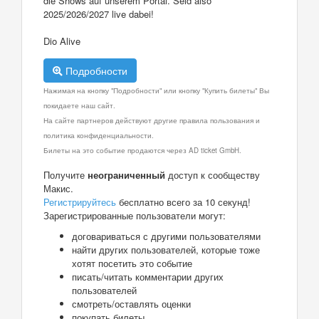
die Shows auf unserem Portal. Seid also
2025/2026/2027 live dabei!
Dio Alive
Подробности
Нажимая на кнопку "Подробности" или кнопку "Купить билеты" Вы
покидаете наш сайт.
На сайте партнеров действуют другие правила пользования и
политика конфиденциальности.
Билеты на это событие продаются через AD ticket GmbH.
Получите
неограниченный
доступ к сообществу
Макис.
Регистрируйтесь
бесплатно всего за 10 секунд!
Зарегистрированные пользователи могут:
договариваться с другими пользователями
найти других пользователей, которые тоже
хотят посетить это событие
писать/читать комментарии других
пользователей
смотреть/оставлять оценки
покупать билеты