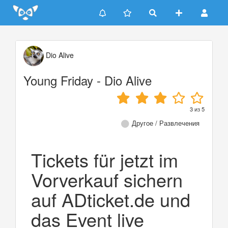
Update cookies preferences
Dio Alive
Young Friday - Dio Alive
3
из
5
Другое / Развлечения
Tickets für jetzt im
Vorverkauf sichern
auf ADticket.de und
das Event live