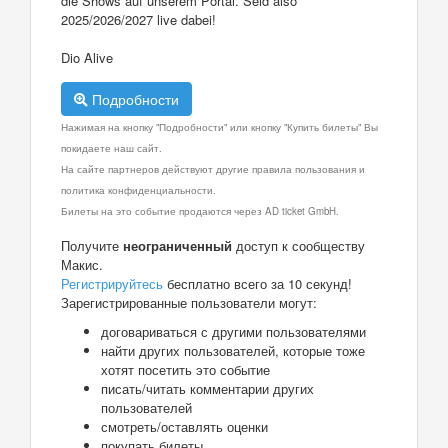
die Shows auf unserem Portal. Seid also
2025/2026/2027 live dabei!
Dio Alive
Подробности
Нажимая на кнопку "Подробности" или кнопку "Купить билеты" Вы
покидаете наш сайт.
На сайте партнеров действуют другие правила пользования и
политика конфиденциальности.
Билеты на это событие продаются через AD ticket GmbH.
Получите
неограниченный
доступ к сообществу
Макис.
Регистрируйтесь
бесплатно всего за 10 секунд!
Зарегистрированные пользователи могут:
договариваться с другими пользователями
найти других пользователей, которые тоже
хотят посетить это событие
писать/читать комментарии других
пользователей
смотреть/оставлять оценки
покупать билеты