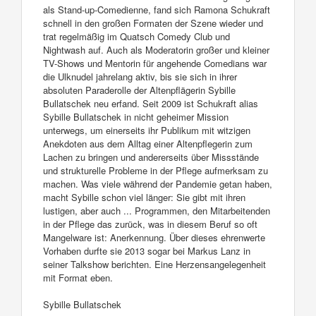
als Stand-up-Comedienne, fand sich Ramona Schukraft
schnell in den großen Formaten der Szene wieder und
trat regelmäßig im Quatsch Comedy Club und
Nightwash auf. Auch als Moderatorin großer und kleiner
TV-Shows und Mentorin für angehende Comedians war
die Ulknudel jahrelang aktiv, bis sie sich in ihrer
absoluten Paraderolle der Altenpflägerin Sybille
Bullatschek neu erfand. Seit 2009 ist Schukraft alias
Sybille Bullatschek in nicht geheimer Mission
unterwegs, um einerseits ihr Publikum mit witzigen
Anekdoten aus dem Alltag einer Altenpflegerin zum
Lachen zu bringen und andererseits über Missstände
und strukturelle Probleme in der Pflege aufmerksam zu
machen. Was viele während der Pandemie getan haben,
macht Sybille schon viel länger: Sie gibt mit ihren
lustigen, aber auch ... Programmen, den Mitarbeitenden
in der Pflege das zurück, was in diesem Beruf so oft
Mangelware ist: Anerkennung. Über dieses ehrenwerte
Vorhaben durfte sie 2013 sogar bei Markus Lanz in
seiner Talkshow berichten. Eine Herzensangelegenheit
mit Format eben.
Sybille Bullatschek