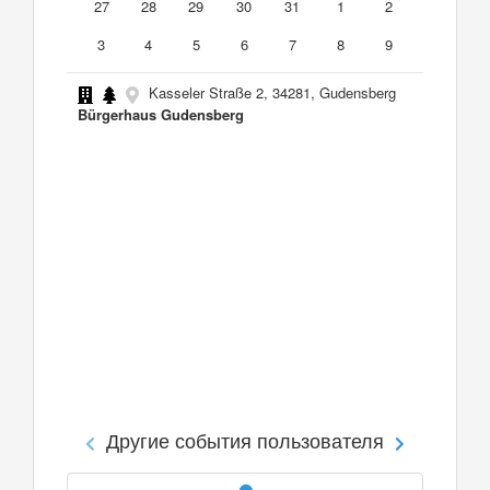
27
28
29
30
31
1
2
3
4
5
6
7
8
9
Kasseler Straße 2, 34281, Gudensberg
Bürgerhaus Gudensberg
Другие события пользователя