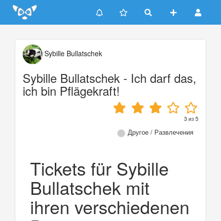
Update cookies preferences
Sybille Bullatschek
Sybille Bullatschek - Ich darf das,
ich bin Pflägekraft!
3
из
5
Другое / Развлечения
Tickets für Sybille
Bullatschek mit
ihren verschiedenen