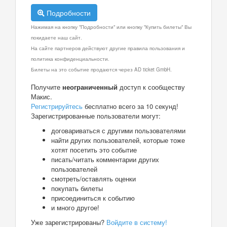
Подробности
Нажимая на кнопку "Подробности" или кнопку "Купить билеты" Вы
покидаете наш сайт.
На сайте партнеров действуют другие правила пользования и
политика конфиденциальности.
Билеты на это событие продаются через AD ticket GmbH.
Получите
неограниченный
доступ к сообществу
Макис.
Регистрируйтесь
бесплатно всего за 10 секунд!
Зарегистрированные пользователи могут:
договариваться с другими пользователями
найти других пользователей, которые тоже
хотят посетить это событие
писать/читать комментарии других
пользователей
смотреть/оставлять оценки
покупать билеты
присоединиться к событию
и много другое!
Уже зарегистрированы?
Войдите в систему!