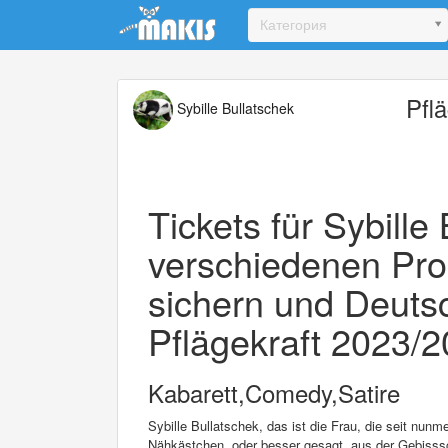
Update cookies preferences
Категория
Pfl
Sybille Bullatschek
Tickets für Sybille
verschiedenen Pr
sichern und Deuts
Pflägekraft 2023/2
Kabarett,Comedy,Satire
Sybille Bullatschek, das ist die Frau, die seit nu
Nähkästchen, oder besser gesagt, aus der Gebisssch