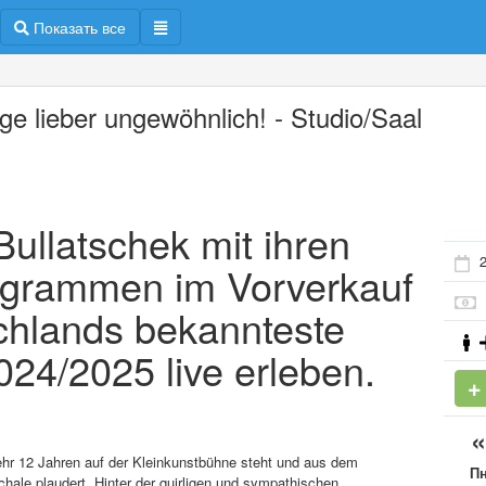
Показать все
äge lieber ungewöhnlich! - Studio/Saal
 Bullatschek mit ihren
ogrammen im Vorverkauf
chlands bekannteste
024/2025 live erleben.
nmehr 12 Jahren auf der Kleinkunstbühne steht und aus dem
П
ale plaudert. Hinter der quirligen und sympathischen