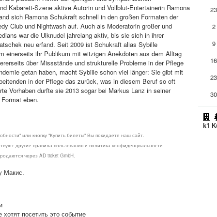
und Kabarett-Szene aktive Autorin und Vollblut-Entertainerin Ramona
2
and sich Ramona Schukraft schnell in den großen Formaten der
dy Club und Nightwash auf. Auch als Moderatorin großer und
2
ns war die Ulknudel jahrelang aktiv, bis sie sich in ihrer
9
latschek neu erfand. Seit 2009 ist Schukraft alias Sybille
m einerseits ihr Publikum mit witzigen Anekdoten aus dem Alltag
1
ererseits über Missstände und strukturelle Probleme in der Pflege
mie getan haben, macht Sybille schon viel länger: Sie gibt mit
2
beitenden in der Pflege das zurück, was in diesem Beruf so oft
te Vorhaben durfte sie 2013 sogar bei Markus Lanz in seiner
3
t Format eben.
k1 K
обности" или кнопку "Купить билеты" Вы покидаете наш сайт.
ствуют другие правила пользования и политика конфиденциальности.
родаются через AD ticket GmbH.
у Макис.
и
е хотят посетить это событие