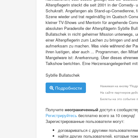
Altenpflegerin steckt die seit 2001 in der Comedy- 
Schukraft. Angefangen als Stand-up-Comedienne, f
Szene wieder und trat regelmäßig im Quatsch Come
kleiner TV-Shows und Mentorin für angehende Comedia
absoluten Paraderolle der Altenpflägerin Sybille Bul
Bullatschek in nicht geheimer Mission unterwegs, u
einer Altenpflegerin zum Lachen zu bringen und and
aufmerksam zu machen. Was viele während der Pande
ihren lustigen, aber auch ... Programmen, den Mitar
Mangelware ist: Anerkennung. Über dieses ehrenwer
Talkshow berichten. Eine Herzensangelegenheit mi
Sybille Bullatschek
Нажимая на кнопку "Подр
Подробности
На сайте партнеров дей
Билеты на это событие п
Получите
неограниченный
доступ к сообществ
Регистрируйтесь
бесплатно всего за 10 секунд!
Зарегистрированные пользователи могут:
договариваться с другими пользователям
найти других пользователей, которые тож