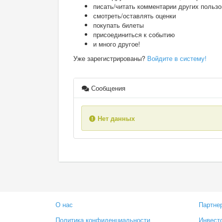
писать/читать комментарии других польз
смотреть/оставлять оценки
покупать билеты
присоединиться к событию
и много другое!
Уже зарегистрированы?
Войдите в систему!
Сообщения
Нет данных
О нас
Партне
Политика конфиденциальности
Инвест