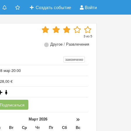
Создать событие
Войти
3
из
5
Другое / Развлечения
закончено
28 мар 20:00
28,00 €
Подписаться
«
»
Март 2026
н
Вт
Ср
Чт
Пт
Сб
Вс