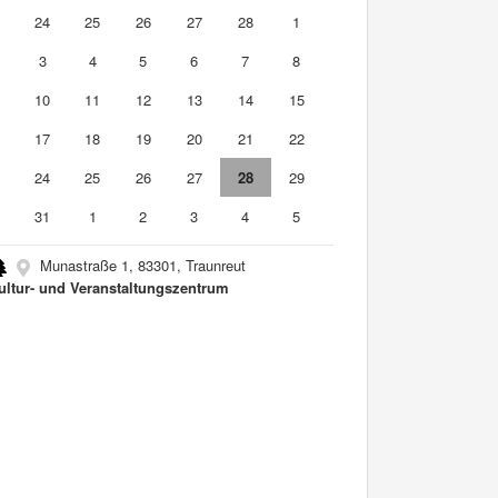
3
24
25
26
27
28
1
3
4
5
6
7
8
10
11
12
13
14
15
6
17
18
19
20
21
22
3
24
25
26
27
28
29
0
31
1
2
3
4
5
Munastraße 1, 83301, Traunreut
ultur- und Veranstaltungszentrum