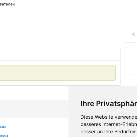
ователей
Ihre Privatsphär
Diese Website verwendet
besseres Internet-Erleb
рам
Контакты
besser an Ihre Bedürfni
орам
Оставить отзыв