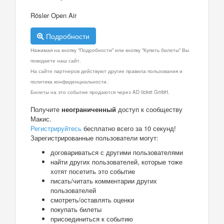
Rösler Open Air
Подробности
Нажимая на кнопку "Подробности" или кнопку "Купить билеты" Вы
покидаете наш сайт.
На сайте партнеров действуют другие правила пользования и
политика конфиденциальности.
Билеты на это событие продаются через AD ticket GmbH.
Получите
неограниченный
доступ к сообществу
Макис.
Регистрируйтесь
бесплатно всего за 10 секунд!
Зарегистрированные пользователи могут:
договариваться с другими пользователями
найти других пользователей, которые тоже
хотят посетить это событие
писать/читать комментарии других
пользователей
смотреть/оставлять оценки
покупать билеты
присоединиться к событию