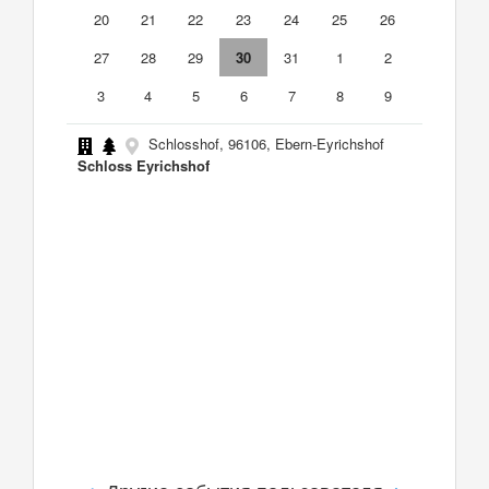
20
21
22
23
24
25
26
27
28
29
30
31
1
2
3
4
5
6
7
8
9
Schlosshof, 96106, Ebern-Eyrichshof
Schloss Eyrichshof