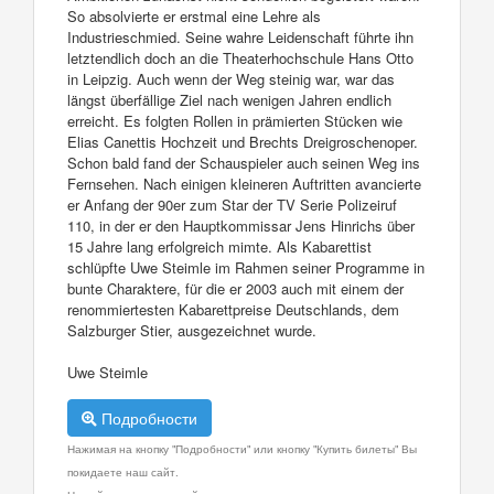
So absolvierte er erstmal eine Lehre als
Industrieschmied. Seine wahre Leidenschaft führte ihn
letztendlich doch an die Theaterhochschule Hans Otto
in Leipzig. Auch wenn der Weg steinig war, war das
längst überfällige Ziel nach wenigen Jahren endlich
erreicht. Es folgten Rollen in prämierten Stücken wie
Elias Canettis Hochzeit und Brechts Dreigroschenoper.
Schon bald fand der Schauspieler auch seinen Weg ins
Fernsehen. Nach einigen kleineren Auftritten avancierte
er Anfang der 90er zum Star der TV Serie Polizeiruf
110, in der er den Hauptkommissar Jens Hinrichs über
15 Jahre lang erfolgreich mimte. Als Kabarettist
schlüpfte Uwe Steimle im Rahmen seiner Programme in
bunte Charaktere, für die er 2003 auch mit einem der
renommiertesten Kabarettpreise Deutschlands, dem
Salzburger Stier, ausgezeichnet wurde.
Uwe Steimle
Подробности
Нажимая на кнопку "Подробности" или кнопку "Купить билеты" Вы
покидаете наш сайт.