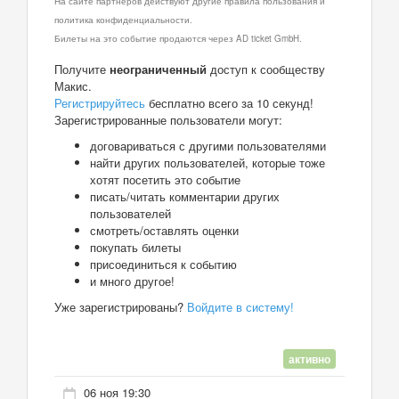
На сайте партнеров действуют другие правила пользования и
политика конфиденциальности.
Билеты на это событие продаются через AD ticket GmbH.
Получите
неограниченный
доступ к сообществу
Макис.
Регистрируйтесь
бесплатно всего за 10 секунд!
Зарегистрированные пользователи могут:
договариваться с другими пользователями
найти других пользователей, которые тоже
хотят посетить это событие
писать/читать комментарии других
пользователей
смотреть/оставлять оценки
покупать билеты
присоединиться к событию
и много другое!
Уже зарегистрированы?
Войдите в систему!
активно
06 ноя 19:30