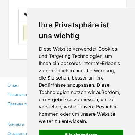
Сообщения
Ihre Privatsphäre ist
Нет данных
uns wichtig
Diese Website verwendet Cookies
und Targeting Technologien, um
Ihnen ein besseres Internet-Erlebnis
zu ermöglichen und die Werbung,
die Sie sehen, besser an Ihre
Bedürfnisse anzupassen. Diese
О нас
Партнерам
Technologien nutzen wir außerdem,
Политика конфиденциальности
Инвесторам
um Ergebnisse zu messen, um zu
Правила пользования
Пресса
verstehen, woher unsere Besucher
Медиа
kommen oder um unsere Website
weiter zu entwickeln.
Контакты
Facebook
Оставить отзыв
Twitter
Alle akzeptieren