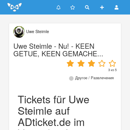
Update cookies preferences
Uwe Steimle
Uwe Steimle - Nu! - KEEN
GETUE, KEEN GEMACHE...
3
из
5
Другое / Развлечения
Tickets für Uwe
Steimle auf
ADticket.de im