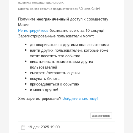
политика конфиденциальности.
Билеты на это событие продаются через AD ticket GmbH.
Получите
неограниченный
доступ к сообществу
Макис.
Регистрируйтесь
бесплатно всего за 10 секунд!
Зарегистрированные пользователи могут:
договариваться с другими пользователями
найти других пользователей, которые тоже
хотят посетить это событие
писать/читать комментарии других
пользователей
смотреть/оставлять оценки
покупать билеты
присоединиться к событию
и много другое!
Уже зарегистрированы?
Войдите в систему!
закончено
19 дек 2025 19:00