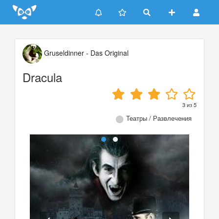
Update cookies preferences
Gruseldinner - Das Original
Dracula
3
из
5
Театры / Развлечения