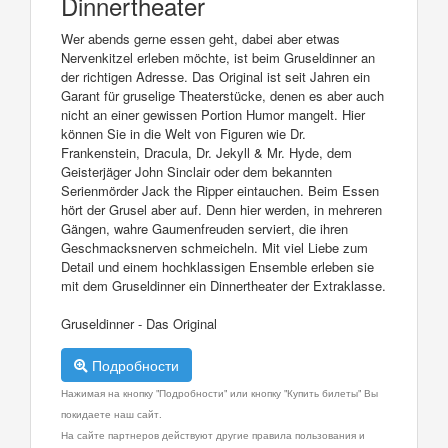
Dinnertheater
Wer abends gerne essen geht, dabei aber etwas
Nervenkitzel erleben möchte, ist beim Gruseldinner an
der richtigen Adresse. Das Original ist seit Jahren ein
Garant für gruselige Theaterstücke, denen es aber auch
nicht an einer gewissen Portion Humor mangelt. Hier
können Sie in die Welt von Figuren wie Dr.
Frankenstein, Dracula, Dr. Jekyll & Mr. Hyde, dem
Geisterjäger John Sinclair oder dem bekannten
Serienmörder Jack the Ripper eintauchen. Beim Essen
hört der Grusel aber auf. Denn hier werden, in mehreren
Gängen, wahre Gaumenfreuden serviert, die ihren
Geschmacksnerven schmeicheln. Mit viel Liebe zum
Detail und einem hochklassigen Ensemble erleben sie
mit dem Gruseldinner ein Dinnertheater der Extraklasse.
Gruseldinner - Das Original
Подробности
Нажимая на кнопку "Подробности" или кнопку "Купить билеты" Вы
покидаете наш сайт.
На сайте партнеров действуют другие правила пользования и