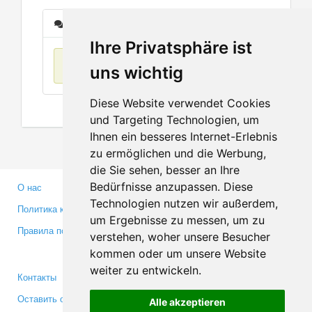
Сообщения
Ihre Privatsphäre ist
Нет данных
uns wichtig
Diese Website verwendet Cookies
und Targeting Technologien, um
Ihnen ein besseres Internet-Erlebnis
zu ermöglichen und die Werbung,
die Sie sehen, besser an Ihre
Bedürfnisse anzupassen. Diese
О нас
Партнерам
Technologien nutzen wir außerdem,
Политика конфиденциальности
Инвесторам
um Ergebnisse zu messen, um zu
Правила пользования
Пресса
verstehen, woher unsere Besucher
Медиа
kommen oder um unsere Website
weiter zu entwickeln.
Контакты
Facebook
Оставить отзыв
Twitter
Alle akzeptieren