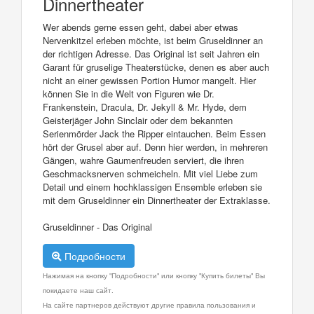
Dinnertheater
Wer abends gerne essen geht, dabei aber etwas
Nervenkitzel erleben möchte, ist beim Gruseldinner an
der richtigen Adresse. Das Original ist seit Jahren ein
Garant für gruselige Theaterstücke, denen es aber auch
nicht an einer gewissen Portion Humor mangelt. Hier
können Sie in die Welt von Figuren wie Dr.
Frankenstein, Dracula, Dr. Jekyll & Mr. Hyde, dem
Geisterjäger John Sinclair oder dem bekannten
Serienmörder Jack the Ripper eintauchen. Beim Essen
hört der Grusel aber auf. Denn hier werden, in mehreren
Gängen, wahre Gaumenfreuden serviert, die ihren
Geschmacksnerven schmeicheln. Mit viel Liebe zum
Detail und einem hochklassigen Ensemble erleben sie
mit dem Gruseldinner ein Dinnertheater der Extraklasse.
Gruseldinner - Das Original
Подробности
Нажимая на кнопку "Подробности" или кнопку "Купить билеты" Вы
покидаете наш сайт.
На сайте партнеров действуют другие правила пользования и