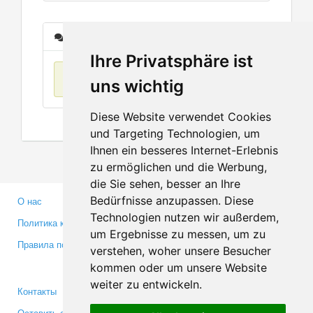
Сообщения
Ihre Privatsphäre ist
Нет данных
uns wichtig
Diese Website verwendet Cookies
und Targeting Technologien, um
Ihnen ein besseres Internet-Erlebnis
zu ermöglichen und die Werbung,
die Sie sehen, besser an Ihre
Bedürfnisse anzupassen. Diese
О нас
Партнерам
Technologien nutzen wir außerdem,
Политика конфиденциальности
Инвесторам
um Ergebnisse zu messen, um zu
Правила пользования
Пресса
verstehen, woher unsere Besucher
Медиа
kommen oder um unsere Website
weiter zu entwickeln.
Контакты
Facebook
Оставить отзыв
Twitter