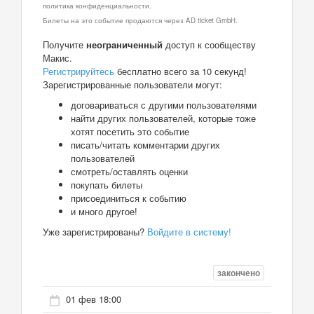
политика конфиденциальности.
Билеты на это событие продаются через AD ticket GmbH.
Получите
неограниченный
доступ к сообществу
Макис.
Регистрируйтесь
бесплатно всего за 10 секунд!
Зарегистрированные пользователи могут:
договариваться с другими пользователями
найти других пользователей, которые тоже
хотят посетить это событие
писать/читать комментарии других
пользователей
смотреть/оставлять оценки
покупать билеты
присоединиться к событию
и много другое!
Уже зарегистрированы?
Войдите в систему!
закончено
01 фев 18:00