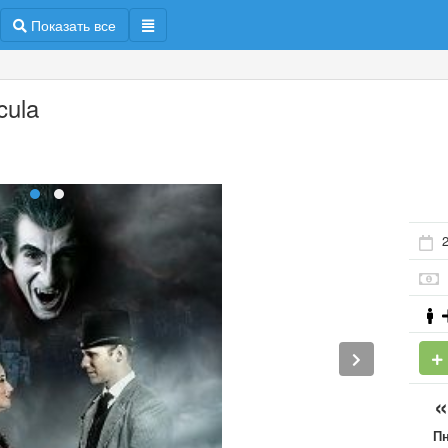
Показать все
cula
2
П