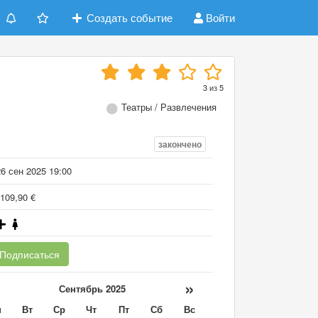
Создать событие
Войти
3
из
5
Театры / Развлечения
закончено
6 сен 2025 19:00
109,90 €
Подписаться
«
»
Сентябрь 2025
н
Вт
Ср
Чт
Пт
Сб
Вс