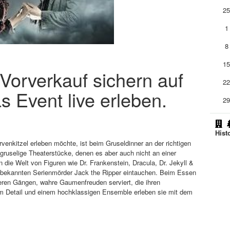
2
1
8
1
m Vorverkauf sichern auf
2
s Event live erleben.
2
Hist
enkitzel erleben möchte, ist beim Gruseldinner an der richtigen
r gruselige Theaterstücke, denen es aber auch nicht an einer
 die Welt von Figuren wie Dr. Frankenstein, Dracula, Dr. Jekyll &
m bekannten Serienmörder Jack the Ripper eintauchen. Beim Essen
reren Gängen, wahre Gaumenfreuden serviert, die ihren
 Detail und einem hochklassigen Ensemble erleben sie mit dem