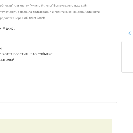
обности" или кнопку "Купить билеты" Вы покидаете наш сайт.
ствуют другие правила пользования и политика конфиденциальности.
родаются через AD ticket GmbH.
у Макис.
и
е хотят посетить это событие
ователей