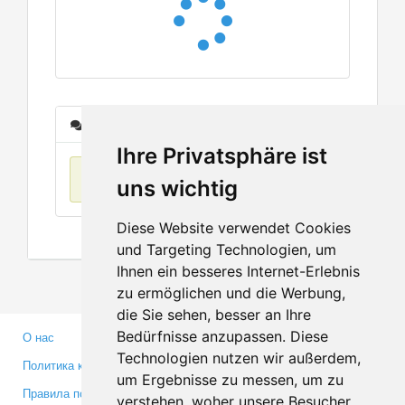
Сообщения
Ihre Privatsphäre ist
Нет данных
uns wichtig
Diese Website verwendet Cookies
und Targeting Technologien, um
Ihnen ein besseres Internet-Erlebnis
zu ermöglichen und die Werbung,
die Sie sehen, besser an Ihre
Bedürfnisse anzupassen. Diese
О нас
Партнерам
Technologien nutzen wir außerdem,
Политика конфиденциальности
Инвесторам
um Ergebnisse zu messen, um zu
Правила пользования
Пресса
verstehen, woher unsere Besucher