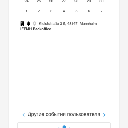
24
25
26
27
28
29
30
1
2
3
4
5
6
7
Kleiststraße 3-5, 68167, Mannheim
IFFMH Backoffice
Другие события пользователя