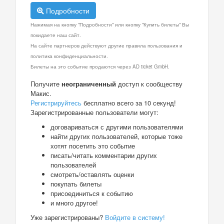
Подробности
Нажимая на кнопку "Подробности" или кнопку "Купить билеты" Вы
покидаете наш сайт.
На сайте партнеров действуют другие правила пользования и
политика конфиденциальности.
Билеты на это событие продаются через AD ticket GmbH.
Получите
неограниченный
доступ к сообществу
Макис.
Регистрируйтесь
бесплатно всего за 10 секунд!
Зарегистрированные пользователи могут:
договариваться с другими пользователями
найти других пользователей, которые тоже
хотят посетить это событие
писать/читать комментарии других
пользователей
смотреть/оставлять оценки
покупать билеты
присоединиться к событию
и много другое!
Уже зарегистрированы?
Войдите в систему!