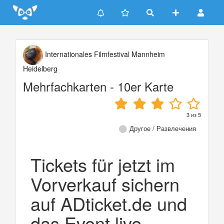
Update cookies preferences
Internationales Filmfestival Mannheim
Heidelberg
Mehrfachkarten - 10er Karte
3
из
5
Другое / Развлечения
Tickets für jetzt im
Vorverkauf sichern
auf ADticket.de und
das Event live