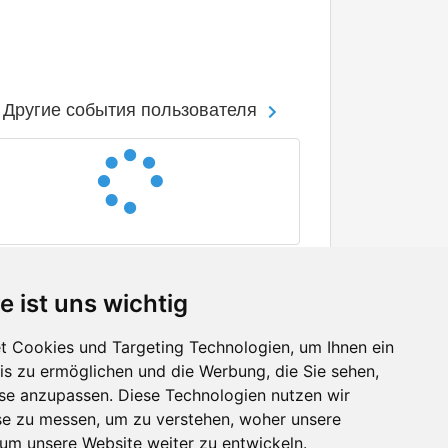
Другие события пользователя
e ist uns wichtig
 Cookies und Targeting Technologien, um Ihnen ein
nis zu ermöglichen und die Werbung, die Sie sehen,
Facebook
sse anzupassen. Diese Technologien nutzen wir
Twitter
e zu messen, um zu verstehen, woher unsere
YouTube
m unsere Website weiter zu entwickeln.