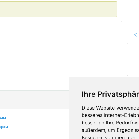
Ihre Privatsphär
Diese Website verwendet
besseres Internet-Erleb
рам
Контакты
besser an Ihre Bedürfni
орам
Оставить отзыв
außerdem, um Ergebniss
Сообщить об ошибке
Besucher kommen oder u