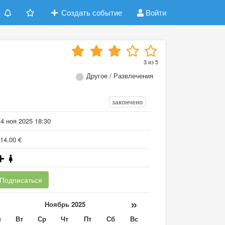
Создать событие
Войти
3
из
5
Другое / Развлечения
закончено
4 ноя 2025 18:30
14,00 €
Подписаться
«
»
Ноябрь 2025
н
Вт
Ср
Чт
Пт
Сб
Вс