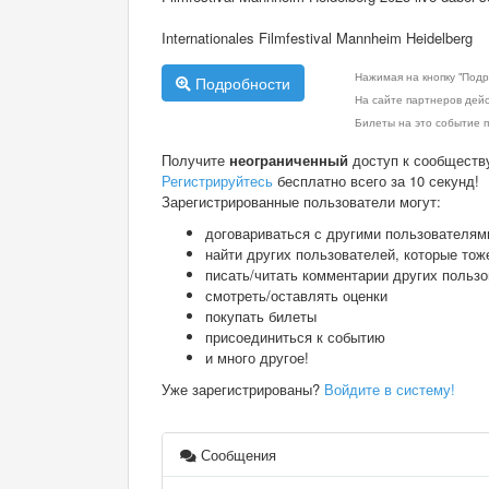
Internationales Filmfestival Mannheim Heidelberg
Нажимая на кнопку "Подр
Подробности
На сайте партнеров дей
Билеты на это событие п
Получите
неограниченный
доступ к сообществ
Регистрируйтесь
бесплатно всего за 10 секунд!
Зарегистрированные пользователи могут:
договариваться с другими пользователям
найти других пользователей, которые тож
писать/читать комментарии других польз
смотреть/оставлять оценки
покупать билеты
присоединиться к событию
и много другое!
Уже зарегистрированы?
Войдите в систему!
Сообщения