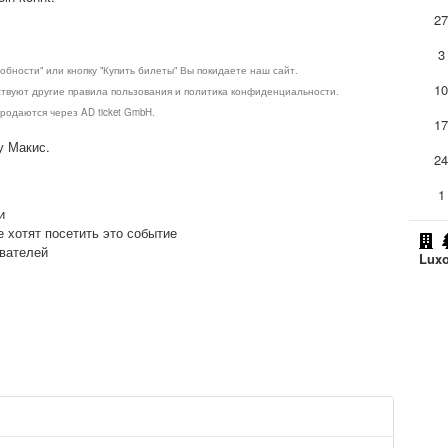
2
3
обности" или кнопку "Купить билеты" Вы покидаете наш сайт.
1
ствуют другие правила пользования и политика конфиденциальности.
родаются через AD ticket GmbH.
1
у Макис.
2
1
и
е хотят посетить это событие
ователей
Luxo