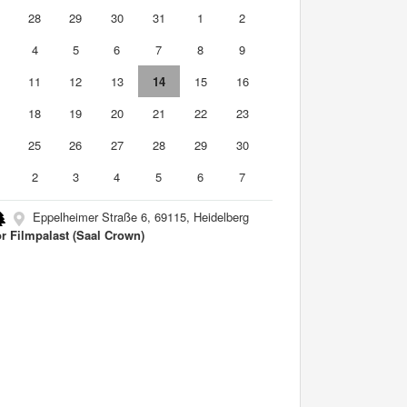
7
28
29
30
31
1
2
4
5
6
7
8
9
0
11
12
13
14
15
16
7
18
19
20
21
22
23
4
25
26
27
28
29
30
2
3
4
5
6
7
Eppelheimer Straße 6, 69115, Heidelberg
r Filmpalast (Saal Crown)