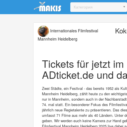
Update cookies preferences
Категория
Kok
Internationales Filmfestival
Mannheim Heidelberg
Tickets für jetzt i
ADticket.de und da
Zwei Städte, ein Festival - das bereits 1952 als Ku
Mannheim Heidelberg, zählt heute zu den wichtigsten
nur in Mannheim, sondern auch in der Nachbarstadt 
74. mal statt. Ein besonderer Fokus des Filmfestival
jährlich neue Regietalente zu präsentieren. Das di
umfasst 71 Filme aus mehr als 40 Ländern. Unter d
geben. Wir werden euch keine Kamera zur Hand geben
Filmfestival Mannheim Heidelberg 2025 live dabei s