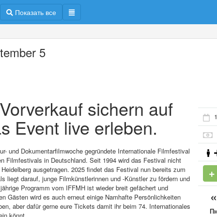
Показать все
tember 5
m Vorverkauf sichern auf
1
s Event live erleben.
ltur- und Dokumentarfilmwoche gegründete Internationale Filmfestival
 Filmfestivals in Deutschland. Seit 1994 wird das Festival nicht
Heidelberg ausgetragen. 2025 findet das Festival nun bereits zum
s liegt darauf, junge Filmkünstlerinnen und -Künstler zu fördern und
esjährige Programm vom IFFMH ist wieder breit gefächert und
en Gästen wird es auch erneut einige Namhafte Persönlichkeiten
, aber dafür gerne eure Tickets damit ihr beim 74. Internationales
П
ein könnt.