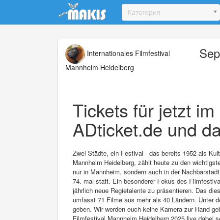
Update cookies preferences
Категория
Sep
Internationales Filmfestival
Mannheim Heidelberg
Tickets für jetzt i
ADticket.de und da
Zwei Städte, ein Festival - das bereits 1952 als Ku
Mannheim Heidelberg, zählt heute zu den wichtigsten
nur in Mannheim, sondern auch in der Nachbarstadt 
74. mal statt. Ein besonderer Fokus des Filmfestival
jährlich neue Regietalente zu präsentieren. Das di
umfasst 71 Filme aus mehr als 40 Ländern. Unter d
geben. Wir werden euch keine Kamera zur Hand geben
Filmfestival Mannheim Heidelberg 2025 live dabei s