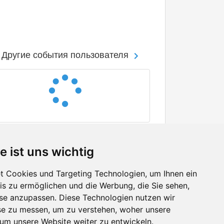
Другие события пользователя
e ist uns wichtig
 Cookies und Targeting Technologien, um Ihnen ein
nis zu ermöglichen und die Werbung, die Sie sehen,
Facebook
sse anzupassen. Diese Technologien nutzen wir
Twitter
e zu messen, um zu verstehen, woher unsere
YouTube
m unsere Website weiter zu entwickeln.