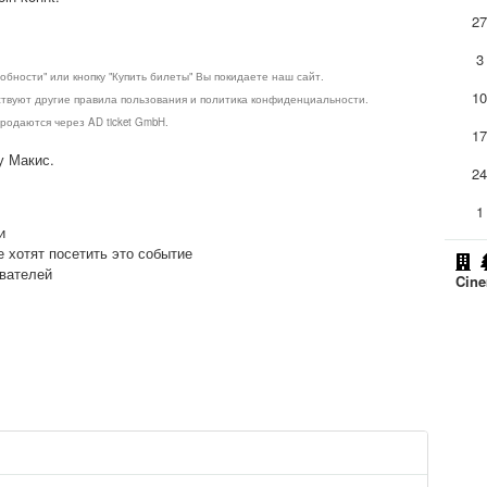
2
3
обности" или кнопку "Купить билеты" Вы покидаете наш сайт.
1
ствуют другие правила пользования и политика конфиденциальности.
родаются через AD ticket GmbH.
1
у Макис.
2
1
и
е хотят посетить это событие
ователей
Cine