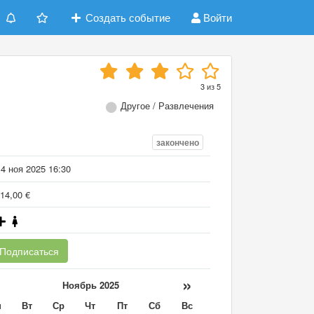
Создать событие
Войти
3
из
5
Другое / Развлечения
закончено
4 ноя 2025 16:30
14,00 €
Подписаться
«
»
Ноябрь 2025
н
Вт
Ср
Чт
Пт
Сб
Вс