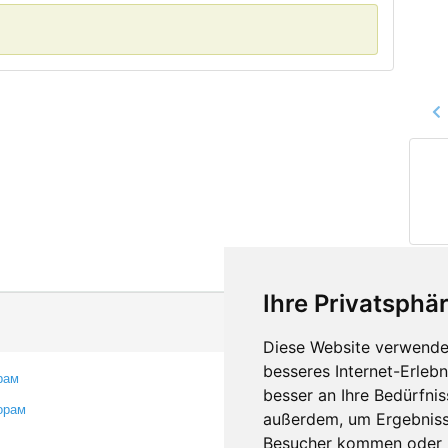
Ihre Privatsphär
Diese Website verwendet
besseres Internet-Erleb
рам
Контакты
besser an Ihre Bedürfni
орам
Оставить отзыв
außerdem, um Ergebniss
Сообщить об ошибке
Besucher kommen oder u