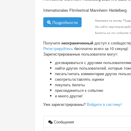
Internationales Filmfestival Mannheim Heidelberg
Нажимая на кнопку "Подр
Подробности
На сайте партнеров дей
Билеты на это событие п
Получите
неограниченный
доступ к сообществ
Регистрируйтесь
бесплатно всего за 10 секунд!
Зарегистрированные пользователи могут:
договариваться с другими пользователям
найти других пользователей, которые тож
писать/читать комментарии других польз
смотреть/оставлять оценки
покупать билеты
присоединиться к событию
и много другое!
Уже зарегистрированы?
Войдите в систему!
Сообщения