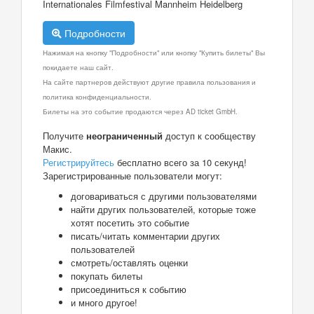
Internationales Filmfestival Mannheim Heidelberg
Подробности
Нажимая на кнопку "Подробности" или кнопку "Купить билеты" Вы
покидаете наш сайт.
На сайте партнеров действуют другие правила пользования и
политика конфиденциальности.
Билеты на это событие продаются через AD ticket GmbH.
Получите
неограниченный
доступ к сообществу
Макис.
Регистрируйтесь
бесплатно всего за 10 секунд!
Зарегистрированные пользователи могут:
договариваться с другими пользователями
найти других пользователей, которые тоже
хотят посетить это событие
писать/читать комментарии других
пользователей
смотреть/оставлять оценки
покупать билеты
присоединиться к событию
и много другое!