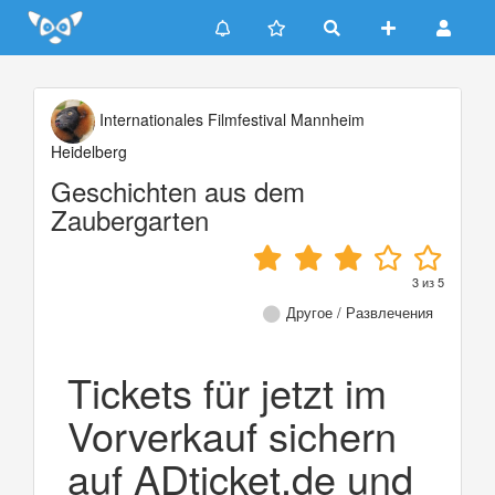
Update cookies preferences
Internationales Filmfestival Mannheim
Heidelberg
Geschichten aus dem
Zaubergarten
3
из
5
Другое / Развлечения
Tickets für jetzt im
Vorverkauf sichern
auf ADticket.de und