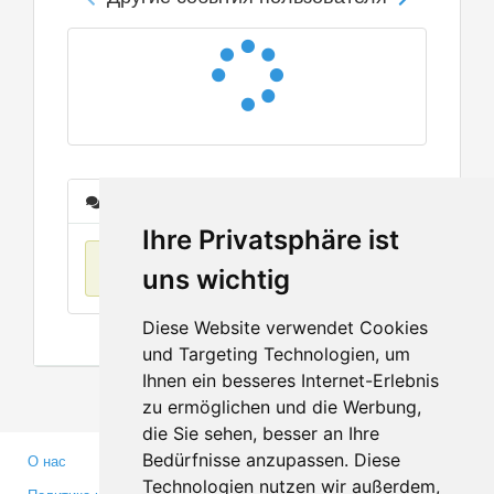
Сообщения
Ihre Privatsphäre ist
Нет данных
uns wichtig
Diese Website verwendet Cookies
und Targeting Technologien, um
Ihnen ein besseres Internet-Erlebnis
zu ermöglichen und die Werbung,
die Sie sehen, besser an Ihre
Bedürfnisse anzupassen. Diese
О нас
Партнерам
Technologien nutzen wir außerdem,