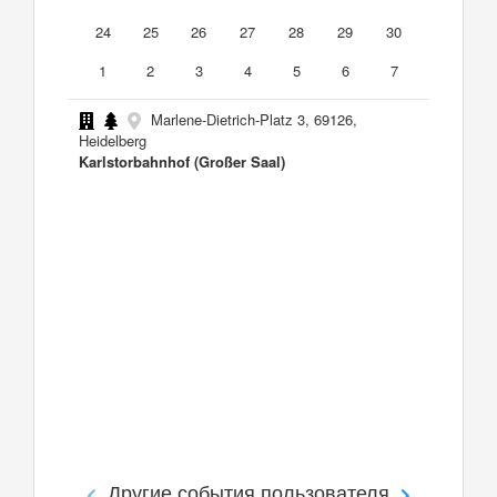
24
25
26
27
28
29
30
1
2
3
4
5
6
7
Marlene-Dietrich-Platz 3, 69126,
Heidelberg
Karlstorbahnhof (Großer Saal)
Другие события пользователя