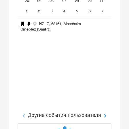
24
25
26
27
28
29
30
1
2
3
4
5
6
7
N7 17, 68161, Mannheim
Cineplex (Saal 3)
Другие события пользователя