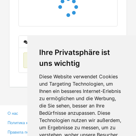
Сообщения
Ihre Privatsphäre ist
Нет данных
uns wichtig
Diese Website verwendet Cookies
und Targeting Technologien, um
Ihnen ein besseres Internet-Erlebnis
zu ermöglichen und die Werbung,
die Sie sehen, besser an Ihre
Bedürfnisse anzupassen. Diese
О нас
Партнерам
Technologien nutzen wir außerdem,
Политика конфиденциальности
Инвесторам
um Ergebnisse zu messen, um zu
Правила пользования
Пресса
verstehen, woher unsere Besucher