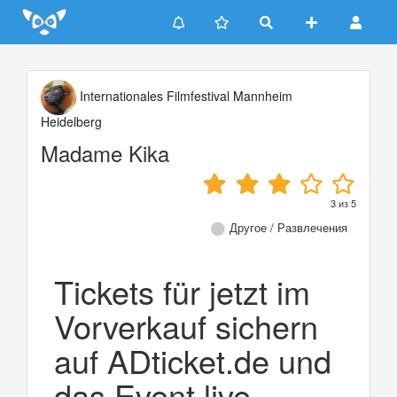
Update cookies preferences
Internationales Filmfestival Mannheim
Heidelberg
Madame Kika
3
из
5
Другое / Развлечения
Tickets für jetzt im
Vorverkauf sichern
auf ADticket.de und
das Event live