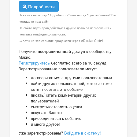
Подробности
Нажимая на кнопку "Подробности" или кнопку "Купить билеты" Вы
покидаете наш сайт.
На сайте партнеров действуют другие правила пользования и
политика конфиденциальности.
Билеты на это событие продаются через AD ticket GmbH.
Получите
неограниченный
доступ к сообществу
Макис.
Регистрируйтесь
бесплатно всего за 10 секунд!
Зарегистрированные пользователи могут:
договариваться с другими пользователями
найти других пользователей, которые тоже
хотят посетить это событие
писать/читать комментарии других
пользователей
смотреть/оставлять оценки
покупать билеты
присоединиться к событию
и много другое!
Уже зарегистрированы?
Войдите в систему!