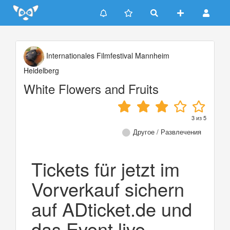
Update cookies preferences
Internationales Filmfestival Mannheim
Heidelberg
White Flowers and Fruits
3
из
5
Другое / Развлечения
Tickets für jetzt im
Vorverkauf sichern
auf ADticket.de und
das Event live