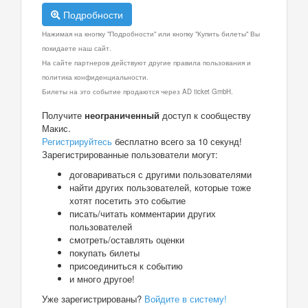
Подробности
Нажимая на кнопку "Подробности" или кнопку "Купить билеты" Вы
покидаете наш сайт.
На сайте партнеров действуют другие правила пользования и
политика конфиденциальности.
Билеты на это событие продаются через AD ticket GmbH.
Получите
неограниченный
доступ к сообществу
Макис.
Регистрируйтесь
бесплатно всего за 10 секунд!
Зарегистрированные пользователи могут:
договариваться с другими пользователями
найти других пользователей, которые тоже
хотят посетить это событие
писать/читать комментарии других
пользователей
смотреть/оставлять оценки
покупать билеты
присоединиться к событию
и много другое!
Уже зарегистрированы?
Войдите в систему!