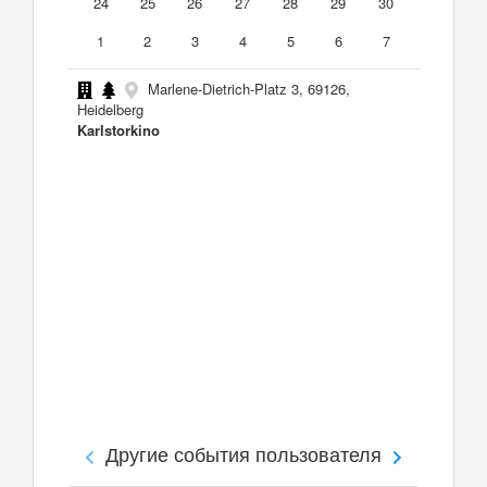
24
25
26
27
28
29
30
1
2
3
4
5
6
7
Marlene-Dietrich-Platz 3, 69126,
Heidelberg
Karlstorkino
Другие события пользователя