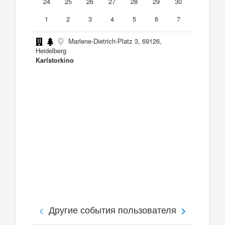
24
25
26
27
28
29
30
1
2
3
4
5
6
7
Marlene-Dietrich-Platz 3, 69126,
Heidelberg
Karlstorkino
Другие события пользователя