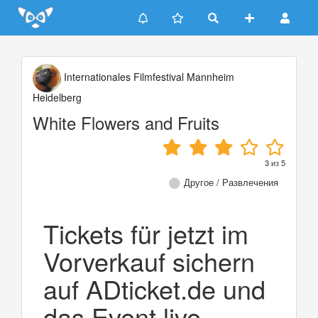
Update cookies preferences
Internationales Filmfestival Mannheim
Heidelberg
White Flowers and Fruits
3
из
5
Другое / Развлечения
Tickets für jetzt im
Vorverkauf sichern
auf ADticket.de und
das Event live