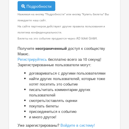
Подробности
Нажимая на кнопку "Подробности" или кнопку "Купить билеты" Вы
покидаете наш сайт.
На сайте партнеров действуют другие правила пользования и
политика конфиденциальности.
Билеты на это событие продаются через AD ticket GmbH.
Получите
неограниченный
доступ к сообществу
Макис.
Регистрируйтесь
бесплатно всего за 10 секунд!
Зарегистрированные пользователи могут:
договариваться с другими пользователями
найти других пользователей, которые тоже
хотят посетить это событие
писать/читать комментарии других
пользователей
смотреть/оставлять оценки
покупать билеты
присоединиться к событию
и много другое!
Уже зарегистрированы?
Войдите в систему!