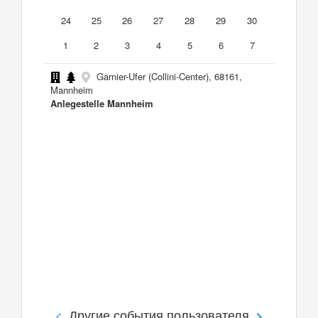
24
25
26
27
28
29
30
1
2
3
4
5
6
7
Garnier-Ufer (Collini-Center), 68161,
Mannheim
Anlegestelle Mannheim
Другие события пользователя