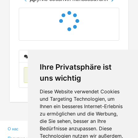
Сообщения
Ihre Privatsphäre ist
Нет данных
uns wichtig
Diese Website verwendet Cookies
und Targeting Technologien, um
Ihnen ein besseres Internet-Erlebnis
zu ermöglichen und die Werbung,
die Sie sehen, besser an Ihre
Bedürfnisse anzupassen. Diese
О нас
Партнерам
Technologien nutzen wir außerdem,