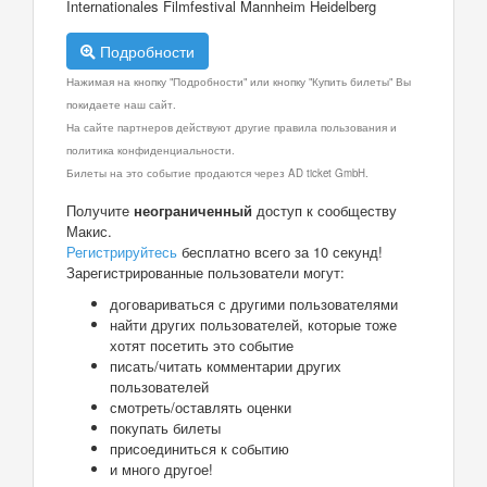
Internationales Filmfestival Mannheim Heidelberg
Подробности
Нажимая на кнопку "Подробности" или кнопку "Купить билеты" Вы
покидаете наш сайт.
На сайте партнеров действуют другие правила пользования и
политика конфиденциальности.
Билеты на это событие продаются через AD ticket GmbH.
Получите
неограниченный
доступ к сообществу
Макис.
Регистрируйтесь
бесплатно всего за 10 секунд!
Зарегистрированные пользователи могут:
договариваться с другими пользователями
найти других пользователей, которые тоже
хотят посетить это событие
писать/читать комментарии других
пользователей
смотреть/оставлять оценки
покупать билеты
присоединиться к событию
и много другое!