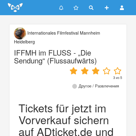
Update cookies preferences
Internationales Filmfestival Mannheim
Heidelberg
IFFMH im FLUSS - „Die
Sendung“ (Flussaufwärts)
3
из
5
Другое / Развлечения
Tickets für jetzt im
Vorverkauf sichern
auf ADticket.de und