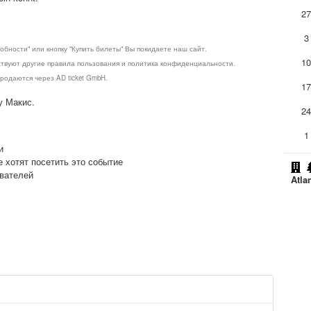
2
3
обности" или кнопку "Купить билеты" Вы покидаете наш сайт.
1
ствуют другие правила пользования и политика конфиденциальности.
родаются через AD ticket GmbH.
1
у Макис.
2
1
и
е хотят посетить это событие
ователей
Atla