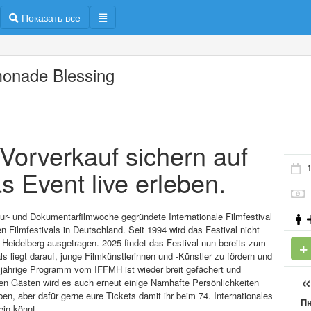
Показать все
onade Blessing
m Vorverkauf sichern auf
1
s Event live erleben.
ltur- und Dokumentarfilmwoche gegründete Internationale Filmfestival
 Filmfestivals in Deutschland. Seit 1994 wird das Festival nicht
Heidelberg ausgetragen. 2025 findet das Festival nun bereits zum
s liegt darauf, junge Filmkünstlerinnen und -Künstler zu fördern und
esjährige Programm vom IFFMH ist wieder breit gefächert und
en Gästen wird es auch erneut einige Namhafte Persönlichkeiten
, aber dafür gerne eure Tickets damit ihr beim 74. Internationales
П
ein könnt.