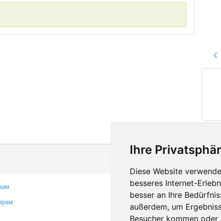
Ihre Privatsphär
Diese Website verwendet
besseres Internet-Erleb
рам
Контакты
besser an Ihre Bedürfni
орам
Оставить отзыв
außerdem, um Ergebniss
Сообщить об ошибке
Besucher kommen oder u