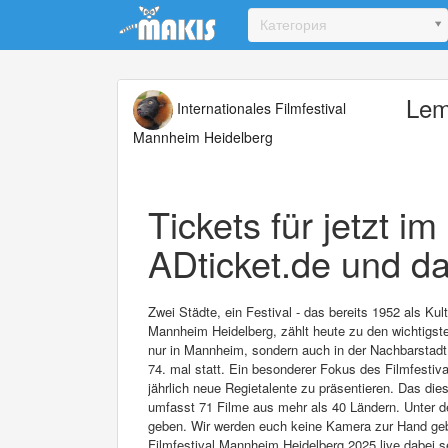
Update cookies preferences
Категория
Lem
Internationales Filmfestival
Mannheim Heidelberg
Tickets für jetzt i
ADticket.de und da
Zwei Städte, ein Festival - das bereits 1952 als Ku
Mannheim Heidelberg, zählt heute zu den wichtigsten
nur in Mannheim, sondern auch in der Nachbarstadt 
74. mal statt. Ein besonderer Fokus des Filmfestival
jährlich neue Regietalente zu präsentieren. Das di
umfasst 71 Filme aus mehr als 40 Ländern. Unter d
geben. Wir werden euch keine Kamera zur Hand geben
Filmfestival Mannheim Heidelberg 2025 live dabei s