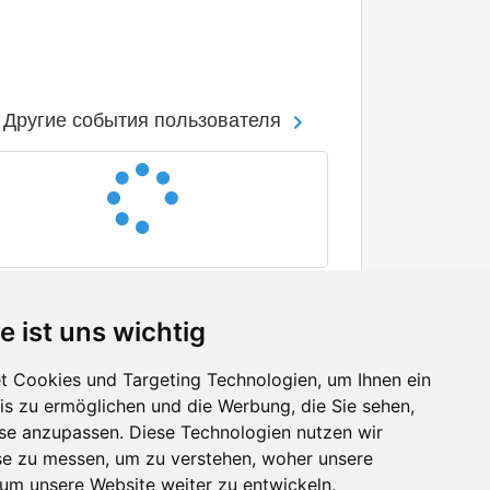
Другие события пользователя
e ist uns wichtig
 Cookies und Targeting Technologien, um Ihnen ein
nis zu ermöglichen und die Werbung, die Sie sehen,
Facebook
sse anzupassen. Diese Technologien nutzen wir
Twitter
e zu messen, um zu verstehen, woher unsere
YouTube
m unsere Website weiter zu entwickeln.