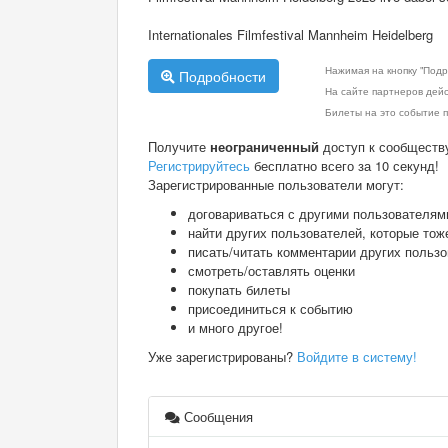
Internationales Filmfestival Mannheim Heidelberg
Нажимая на кнопку "Подр
Подробности
На сайте партнеров дей
Билеты на это событие п
Получите
неограниченный
доступ к сообществ
Регистрируйтесь
бесплатно всего за 10 секунд!
Зарегистрированные пользователи могут:
договариваться с другими пользователям
найти других пользователей, которые тож
писать/читать комментарии других польз
смотреть/оставлять оценки
покупать билеты
присоединиться к событию
и много другое!
Уже зарегистрированы?
Войдите в систему!
Сообщения