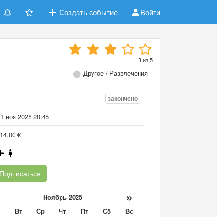
Создать событие
Войти
3
из
5
Другое / Развлечения
закончено
1 ноя 2025 20:45
14,00 €
Подписаться
«
»
Ноябрь 2025
н
Вт
Ср
Чт
Пт
Сб
Вс