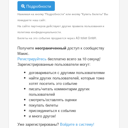
Подробности
Нажимая на кнопку "Подробности" или кнопку "Купить билеты" Вы
покидаете наш сайт.
На сайте партнеров действуют другие правила пользования и
политика конфиденциальности.
Билеты на это событие продаются через AD ticket GmbH.
Получите
неограниченный
доступ к сообществу
Макис.
Регистрируйтесь
бесплатно всего за 10 секунд!
Зарегистрированные пользователи могут:
договариваться с другими пользователями
найти других пользователей, которые тоже
хотят посетить это событие
писать/читать комментарии других
пользователей
смотреть/оставлять оценки
покупать билеты
присоединиться к событию
и много другое!
Уже зарегистрированы?
Войдите в систему!