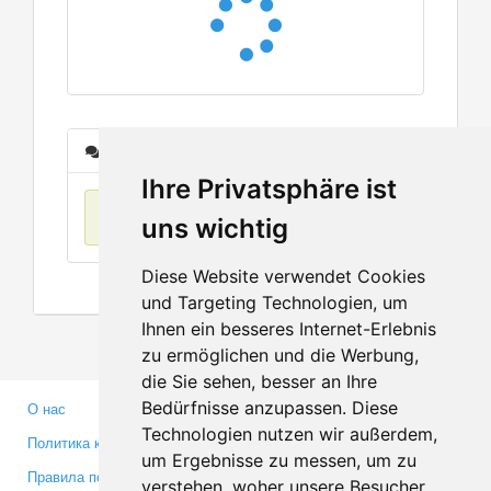
Сообщения
Ihre Privatsphäre ist
Нет данных
uns wichtig
Diese Website verwendet Cookies
und Targeting Technologien, um
Ihnen ein besseres Internet-Erlebnis
zu ermöglichen und die Werbung,
die Sie sehen, besser an Ihre
Bedürfnisse anzupassen. Diese
О нас
Партнерам
Technologien nutzen wir außerdem,
Политика конфиденциальности
Инвесторам
um Ergebnisse zu messen, um zu
Правила пользования
Пресса
verstehen, woher unsere Besucher