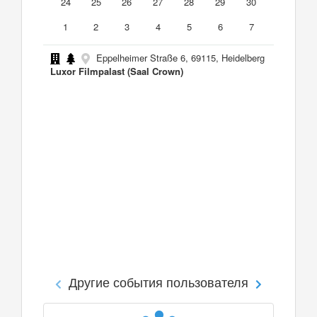
24
25
26
27
28
29
30
1
2
3
4
5
6
7
Eppelheimer Straße 6, 69115, Heidelberg
Luxor Filmpalast (Saal Crown)
Другие события пользователя