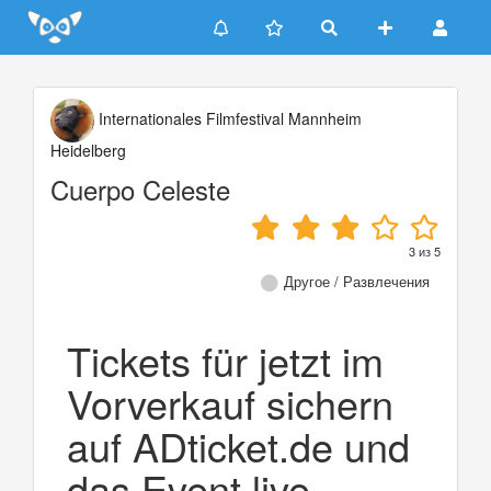
Update cookies preferences
Internationales Filmfestival Mannheim
Heidelberg
Cuerpo Celeste
3
из
5
Другое / Развлечения
Tickets für jetzt im
Vorverkauf sichern
auf ADticket.de und
das Event live