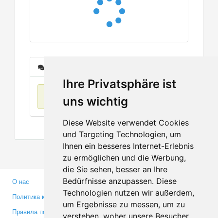
Сообщения
Ihre Privatsphäre ist
Нет данных
uns wichtig
Diese Website verwendet Cookies
und Targeting Technologien, um
Ihnen ein besseres Internet-Erlebnis
zu ermöglichen und die Werbung,
die Sie sehen, besser an Ihre
Bedürfnisse anzupassen. Diese
О нас
Партнерам
Technologien nutzen wir außerdem,
Политика конфиденциальности
Инвесторам
um Ergebnisse zu messen, um zu
Правила пользования
Пресса
verstehen, woher unsere Besucher