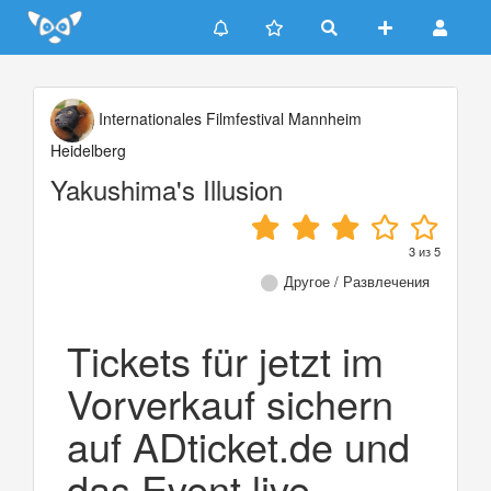
Update cookies preferences
Internationales Filmfestival Mannheim
Heidelberg
Yakushima's Illusion
3
из
5
Другое / Развлечения
Tickets für jetzt im
Vorverkauf sichern
auf ADticket.de und
das Event live