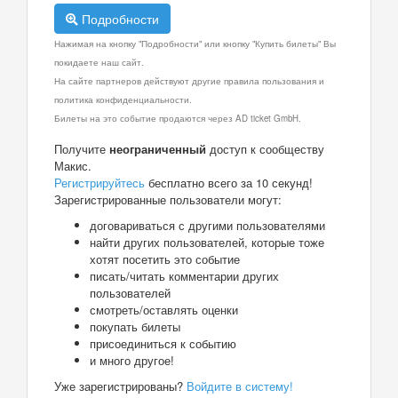
Подробности
Нажимая на кнопку "Подробности" или кнопку "Купить билеты" Вы
покидаете наш сайт.
На сайте партнеров действуют другие правила пользования и
политика конфиденциальности.
Билеты на это событие продаются через AD ticket GmbH.
Получите
неограниченный
доступ к сообществу
Макис.
Регистрируйтесь
бесплатно всего за 10 секунд!
Зарегистрированные пользователи могут:
договариваться с другими пользователями
найти других пользователей, которые тоже
хотят посетить это событие
писать/читать комментарии других
пользователей
смотреть/оставлять оценки
покупать билеты
присоединиться к событию
и много другое!
Уже зарегистрированы?
Войдите в систему!