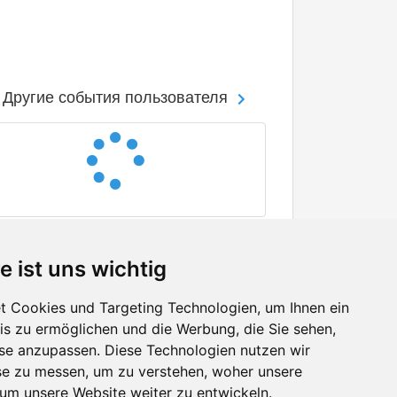
Другие события пользователя
e ist uns wichtig
 Cookies und Targeting Technologien, um Ihnen ein
nis zu ermöglichen und die Werbung, die Sie sehen,
Facebook
sse anzupassen. Diese Technologien nutzen wir
Twitter
e zu messen, um zu verstehen, woher unsere
YouTube
m unsere Website weiter zu entwickeln.