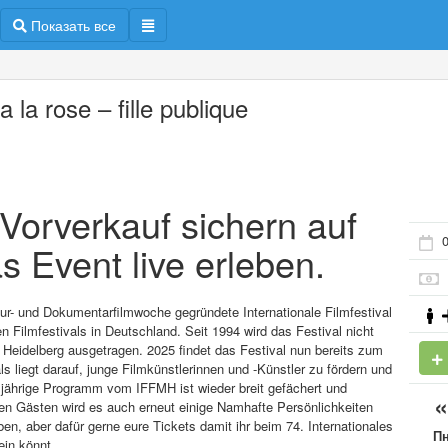
Показать все
 la rose – fille publique
m Vorverkauf sichern auf
0
s Event live erleben.
ltur- und Dokumentarfilmwoche gegründete Internationale Filmfestival
 Filmfestivals in Deutschland. Seit 1994 wird das Festival nicht
Heidelberg ausgetragen. 2025 findet das Festival nun bereits zum
s liegt darauf, junge Filmkünstlerinnen und -Künstler zu fördern und
esjährige Programm vom IFFMH ist wieder breit gefächert und
en Gästen wird es auch erneut einige Namhafte Persönlichkeiten
, aber dafür gerne eure Tickets damit ihr beim 74. Internationales
П
ein könnt.