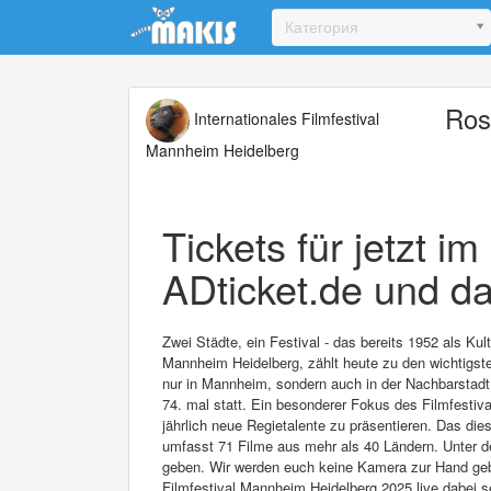
Update cookies preferences
Категория
Rosa
Internationales Filmfestival
Mannheim Heidelberg
Tickets für jetzt i
ADticket.de und da
Zwei Städte, ein Festival - das bereits 1952 als Ku
Mannheim Heidelberg, zählt heute zu den wichtigsten
nur in Mannheim, sondern auch in der Nachbarstadt 
74. mal statt. Ein besonderer Fokus des Filmfestival
jährlich neue Regietalente zu präsentieren. Das di
umfasst 71 Filme aus mehr als 40 Ländern. Unter d
geben. Wir werden euch keine Kamera zur Hand geben
Filmfestival Mannheim Heidelberg 2025 live dabei s