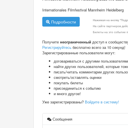
Internationales Filmfestival Mannheim Heidelberg
Нажимая на кнопку "Подр
Подробности
На сайте партнеров дей
Билеты на это событие п
Получите
неограниченный
доступ к сообществ
Регистрируйтесь
бесплатно всего за 10 секунд!
Зарегистрированные пользователи могут:
договариваться с другими пользователям
найти других пользователей, которые тож
писать/читать комментарии других польз
смотреть/оставлять оценки
покупать билеты
присоединиться к событию
и много другое!
Уже зарегистрированы?
Войдите в систему!
Сообщения