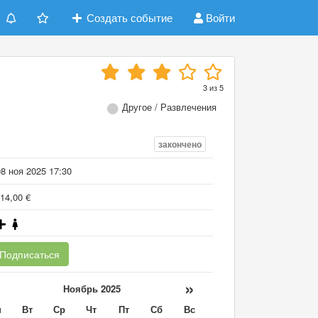
Создать событие
Войти
3
из
5
Другое / Развлечения
закончено
8 ноя 2025 17:30
14,00 €
Подписаться
«
»
Ноябрь 2025
н
Вт
Ср
Чт
Пт
Сб
Вс