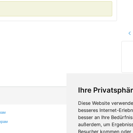
Ihre Privatsphär
Diese Website verwendet
besseres Internet-Erleb
рам
Контакты
besser an Ihre Bedürfni
орам
Оставить отзыв
außerdem, um Ergebniss
Сообщить об ошибке
Besucher kommen oder u