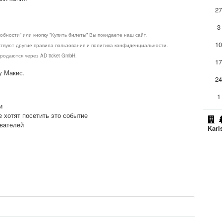
2
3
обности" или кнопку "Купить билеты" Вы покидаете наш сайт.
1
ствуют другие правила пользования и политика конфиденциальности.
родаются через AD ticket GmbH.
1
у Макис.
2
1
и
е хотят посетить это событие
ователей
Karl