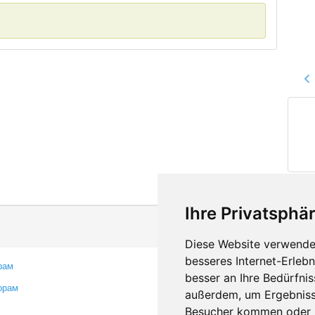
Ihre Privatsphär
Diese Website verwendet
besseres Internet-Erleb
рам
Контакты
besser an Ihre Bedürfni
орам
Оставить отзыв
außerdem, um Ergebniss
Сообщить об ошибке
Besucher kommen oder u