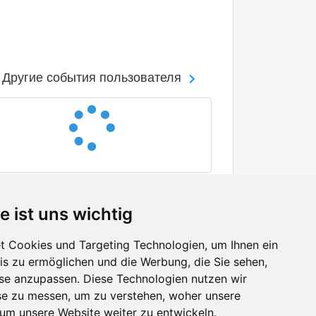
Другие события пользователя
e ist uns wichtig
 Cookies und Targeting Technologien, um Ihnen ein
nis zu ermöglichen und die Werbung, die Sie sehen,
Facebook
sse anzupassen. Diese Technologien nutzen wir
Twitter
e zu messen, um zu verstehen, woher unsere
YouTube
m unsere Website weiter zu entwickeln.