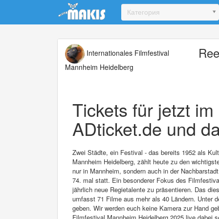
Update cookies preferences
Категория
Ree
Internationales Filmfestival
Mannheim Heidelberg
Tickets für jetzt i
ADticket.de und da
Zwei Städte, ein Festival - das bereits 1952 als Ku
Mannheim Heidelberg, zählt heute zu den wichtigsten
nur in Mannheim, sondern auch in der Nachbarstadt 
74. mal statt. Ein besonderer Fokus des Filmfestival
jährlich neue Regietalente zu präsentieren. Das di
umfasst 71 Filme aus mehr als 40 Ländern. Unter d
geben. Wir werden euch keine Kamera zur Hand geben
Filmfestival Mannheim Heidelberg 2025 live dabei s