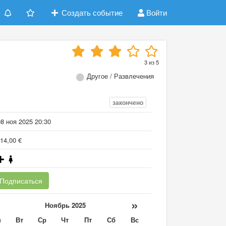
Создать событие
Войти
3
из
5
Другое / Развлечения
закончено
8 ноя 2025 20:30
14,00 €
Подписаться
«
»
Ноябрь 2025
н
Вт
Ср
Чт
Пт
Сб
Вс