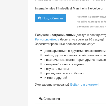
Internationales Filmfestival Mannheim Heidelberg
Нажимая на кнопку "Подр
Подробности
На сайте партнеров дей
Билеты на это событие п
Получите
неограниченный
доступ к сообществ
Регистрируйтесь
бесплатно всего за 10 секунд!
Зарегистрированные пользователи могут:
договариваться с другими пользователям
найти других пользователей, которые тож
писать/читать комментарии других польз
смотреть/оставлять оценки
покупать билеты
присоединиться к событию
и много другое!
Уже зарегистрированы?
Войдите в систему!
Сообщения