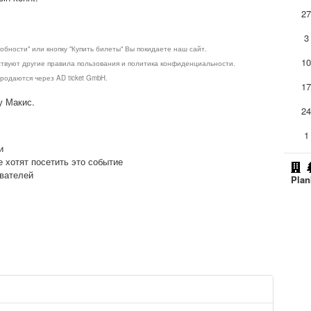
2
3
обности" или кнопку "Купить билеты" Вы покидаете наш сайт.
1
ствуют другие правила пользования и политика конфиденциальности.
родаются через AD ticket GmbH.
1
у Макис.
2
1
и
е хотят посетить это событие
ователей
Plan