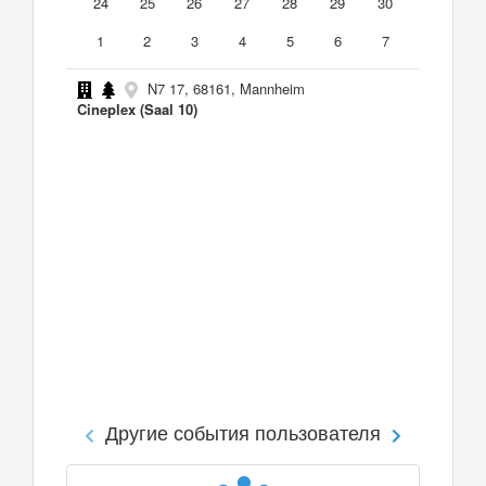
24
25
26
27
28
29
30
1
2
3
4
5
6
7
N7 17, 68161, Mannheim
Cineplex (Saal 10)
Другие события пользователя