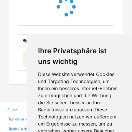
Сообщения
Ihre Privatsphäre ist
Нет данных
uns wichtig
Diese Website verwendet Cookies
und Targeting Technologien, um
Ihnen ein besseres Internet-Erlebnis
zu ermöglichen und die Werbung,
die Sie sehen, besser an Ihre
Bedürfnisse anzupassen. Diese
О нас
Партнерам
Technologien nutzen wir außerdem,
Политика конфиденциальности
Инвесторам
um Ergebnisse zu messen, um zu
Правила пользования
Пресса
verstehen, woher unsere Besucher