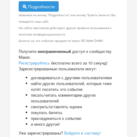
Подробности
Нажимая на кнопку "Подробности" или кнопку "Купить билеты" Вы
покидаете наш сайт.
На сайте партнеров действуют другие правила пользования и
политика конфиденциальности.
Билеты на это событие продаются через AD ticket GmbH.
Получите
неограниченный
доступ к сообществу
Макис.
Регистрируйтесь
бесплатно всего за 10 секунд!
Зарегистрированные пользователи могут:
договариваться с другими пользователями
найти других пользователей, которые тоже
хотят посетить это событие
писать/читать комментарии других
пользователей
смотреть/оставлять оценки
покупать билеты
присоединиться к событию
и много другое!
Уже зарегистрированы?
Войдите в систему!