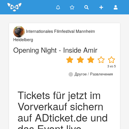
Update cookies preferences
Internationales Filmfestival Mannheim
Heidelberg
Opening Night - Inside Amir
3
из
5
Другое / Развлечения
Tickets für jetzt im
Vorverkauf sichern
auf ADticket.de und
das Event live