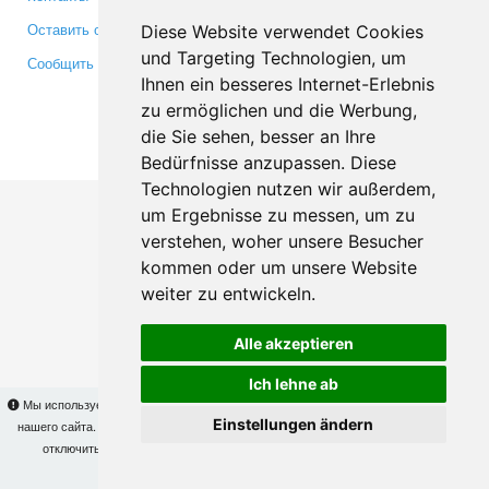
Оставить отзыв
Twitter
Diese Website verwendet Cookies
und Targeting Technologien, um
Сообщить об ошибке
YouTube
Ihnen ein besseres Internet-Erlebnis
Google+
zu ermöglichen und die Werbung,
die Sie sehen, besser an Ihre
Makis
© Copyright 2026
Bedürfnisse anzupassen. Diese
Technologien nutzen wir außerdem,
um Ergebnisse zu messen, um zu
verstehen, woher unsere Besucher
kommen oder um unsere Website
weiter zu entwickeln.
Alle akzeptieren
Ich lehne ab
Мы используем cookies для того, чтобы Вы могли использовать весь функционал
Einstellungen ändern
нашего сайта. На
этой странице
Вы сможете узнать подробности и, при желании,
отключить использование cookies. Продолжая пользоваться сайтом, Вы
подтверждаете свое согласие.
OK