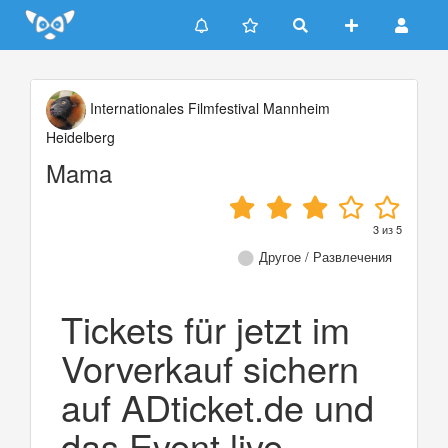
Update cookies preferences
Internationales Filmfestival Mannheim
Heidelberg
Mama
3
из
5
Другое / Развлечения
Tickets für jetzt im
Vorverkauf sichern
auf ADticket.de und
das Event live