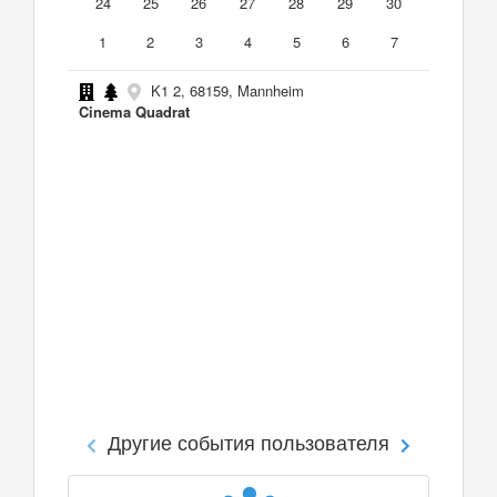
24
25
26
27
28
29
30
1
2
3
4
5
6
7
K1 2, 68159, Mannheim
Cinema Quadrat
Другие события пользователя