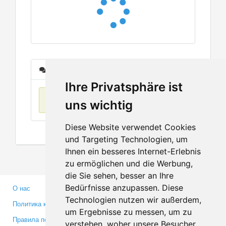
Сообщения
Ihre Privatsphäre ist
Нет данных
uns wichtig
Diese Website verwendet Cookies
und Targeting Technologien, um
Ihnen ein besseres Internet-Erlebnis
zu ermöglichen und die Werbung,
die Sie sehen, besser an Ihre
Bedürfnisse anzupassen. Diese
О нас
Партнерам
Technologien nutzen wir außerdem,
Политика конфиденциальности
Инвесторам
um Ergebnisse zu messen, um zu
Правила пользования
Пресса
verstehen, woher unsere Besucher