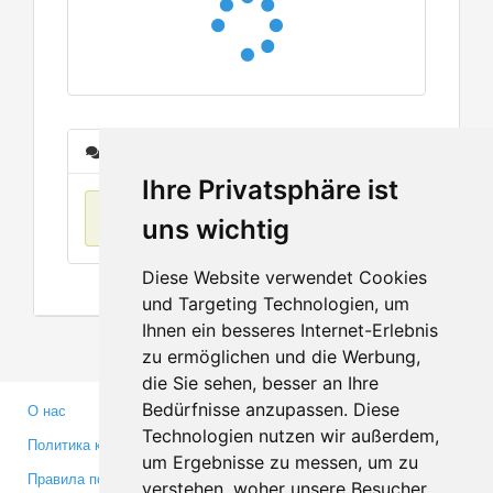
Сообщения
Ihre Privatsphäre ist
Нет данных
uns wichtig
Diese Website verwendet Cookies
und Targeting Technologien, um
Ihnen ein besseres Internet-Erlebnis
zu ermöglichen und die Werbung,
die Sie sehen, besser an Ihre
Bedürfnisse anzupassen. Diese
О нас
Партнерам
Technologien nutzen wir außerdem,
Политика конфиденциальности
Инвесторам
um Ergebnisse zu messen, um zu
Правила пользования
Пресса
verstehen, woher unsere Besucher