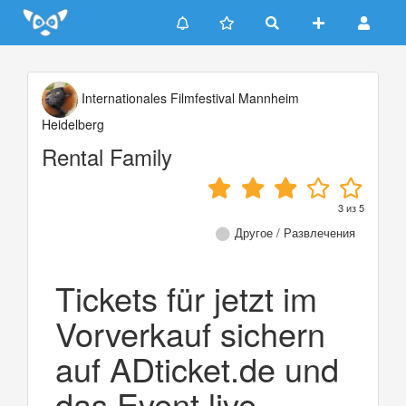
Update cookies preferences
Internationales Filmfestival Mannheim
Heidelberg
Rental Family
3
из
5
Другое / Развлечения
Tickets für jetzt im
Vorverkauf sichern
auf ADticket.de und
das Event live