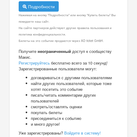
Подробности
Нажимая на кнопку "Подробности" или кнопку "Купить билеты" Вы
покидаете наш сайт.
На сайте партнеров действуют другие правила пользования и
политика конфиденциальности.
Билеты на это событие продаются через AD ticket GmbH.
Получите
неограниченный
доступ к сообществу
Макис.
Регистрируйтесь
бесплатно всего за 10 секунд!
Зарегистрированные пользователи могут:
договариваться с другими пользователями
найти других пользователей, которые тоже
хотят посетить это событие
писать/читать комментарии других
пользователей
смотреть/оставлять оценки
покупать билеты
присоединиться к событию
и много другое!
Уже зарегистрированы?
Войдите в систему!