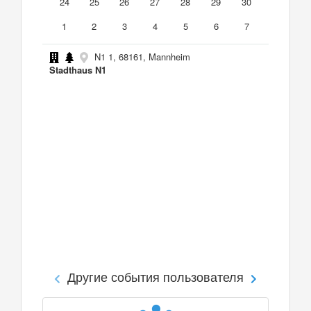
24
25
26
27
28
29
30
1
2
3
4
5
6
7
N1 1, 68161, Mannheim
Stadthaus N1
Другие события пользователя