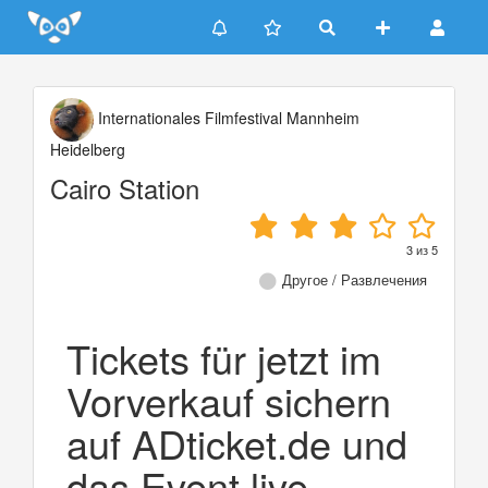
Update cookies preferences
Internationales Filmfestival Mannheim
Heidelberg
Cairo Station
3
из
5
Другое / Развлечения
Tickets für jetzt im
Vorverkauf sichern
auf ADticket.de und
das Event live