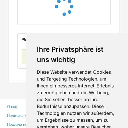
Сообщения
Ihre Privatsphäre ist
Нет данных
uns wichtig
Diese Website verwendet Cookies
und Targeting Technologien, um
Ihnen ein besseres Internet-Erlebnis
zu ermöglichen und die Werbung,
die Sie sehen, besser an Ihre
Bedürfnisse anzupassen. Diese
О нас
Партнерам
Technologien nutzen wir außerdem,
Политика конфиденциальности
Инвесторам
um Ergebnisse zu messen, um zu
Правила пользования
Пресса
verstehen, woher unsere Besucher