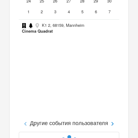
24
25
26
27
28
29
30
1
2
3
4
5
6
7
K1 2, 68159, Mannheim
Cinema Quadrat
Другие события пользователя