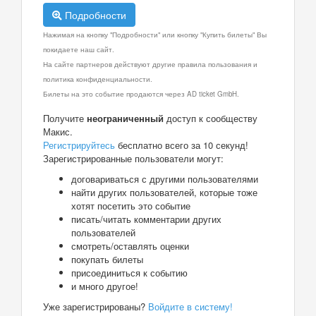
Подробности
Нажимая на кнопку "Подробности" или кнопку "Купить билеты" Вы
покидаете наш сайт.
На сайте партнеров действуют другие правила пользования и
политика конфиденциальности.
Билеты на это событие продаются через AD ticket GmbH.
Получите
неограниченный
доступ к сообществу
Макис.
Регистрируйтесь
бесплатно всего за 10 секунд!
Зарегистрированные пользователи могут:
договариваться с другими пользователями
найти других пользователей, которые тоже
хотят посетить это событие
писать/читать комментарии других
пользователей
смотреть/оставлять оценки
покупать билеты
присоединиться к событию
и много другое!
Уже зарегистрированы?
Войдите в систему!