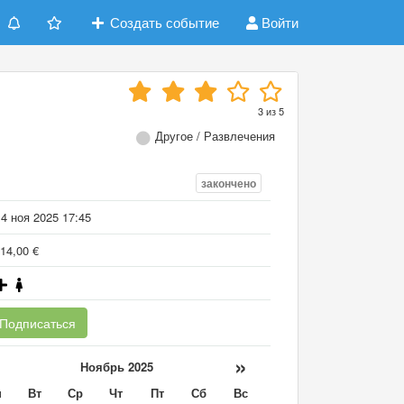
Создать событие
Войти
3
из
5
Другое / Развлечения
закончено
4 ноя 2025 17:45
14,00 €
Подписаться
«
»
Ноябрь 2025
н
Вт
Ср
Чт
Пт
Сб
Вс