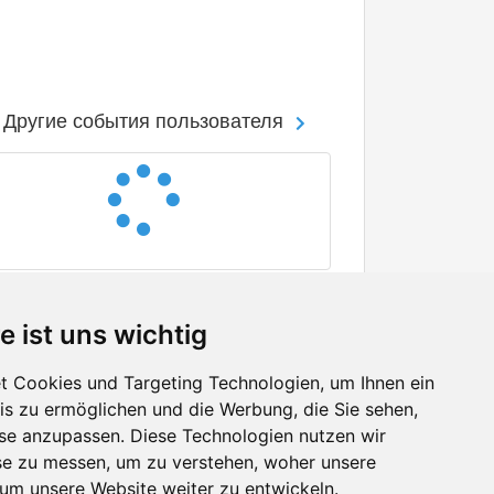
Другие события пользователя
e ist uns wichtig
 Cookies und Targeting Technologien, um Ihnen ein
nis zu ermöglichen und die Werbung, die Sie sehen,
Facebook
sse anzupassen. Diese Technologien nutzen wir
Twitter
e zu messen, um zu verstehen, woher unsere
YouTube
m unsere Website weiter zu entwickeln.