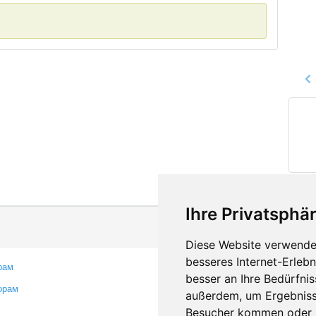
Ihre Privatsphär
Diese Website verwendet
besseres Internet-Erleb
рам
Контакты
besser an Ihre Bedürfni
орам
Оставить отзыв
außerdem, um Ergebniss
Сообщить об ошибке
Besucher kommen oder u