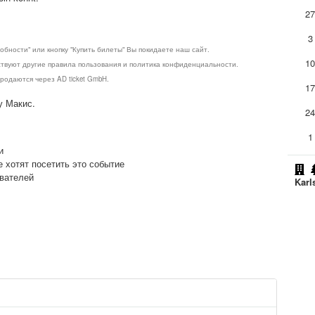
2
3
обности" или кнопку "Купить билеты" Вы покидаете наш сайт.
1
ствуют другие правила пользования и политика конфиденциальности.
родаются через AD ticket GmbH.
1
у Макис.
2
1
и
е хотят посетить это событие
ователей
Karl