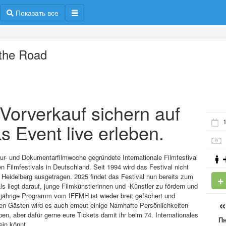
Показать все
the Road
m Vorverkauf sichern auf
1
s Event live erleben.
ltur- und Dokumentarfilmwoche gegründete Internationale Filmfestival
 Filmfestivals in Deutschland. Seit 1994 wird das Festival nicht
Heidelberg ausgetragen. 2025 findet das Festival nun bereits zum
s liegt darauf, junge Filmkünstlerinnen und -Künstler zu fördern und
esjährige Programm vom IFFMH ist wieder breit gefächert und
en Gästen wird es auch erneut einige Namhafte Persönlichkeiten
, aber dafür gerne eure Tickets damit ihr beim 74. Internationales
П
ein könnt.