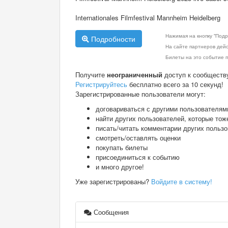
Internationales Filmfestival Mannheim Heidelberg
Нажимая на кнопку "Подр
Подробности
На сайте партнеров дей
Билеты на это событие п
Получите
неограниченный
доступ к сообществ
Регистрируйтесь
бесплатно всего за 10 секунд!
Зарегистрированные пользователи могут:
договариваться с другими пользователям
найти других пользователей, которые тож
писать/читать комментарии других польз
смотреть/оставлять оценки
покупать билеты
присоединиться к событию
и много другое!
Уже зарегистрированы?
Войдите в систему!
Сообщения