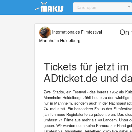
Update cookies preferences
Категория
On 
Internationales Filmfestival
Mannheim Heidelberg
Tickets für jetzt i
ADticket.de und da
Zwei Städte, ein Festival - das bereits 1952 als Ku
Mannheim Heidelberg, zählt heute zu den wichtigsten
nur in Mannheim, sondern auch in der Nachbarstadt 
74. mal statt. Ein besonderer Fokus des Filmfestival
jährlich neue Regietalente zu präsentieren. Das di
umfasst 71 Filme aus mehr als 40 Ländern. Unter d
geben. Wir werden euch keine Kamera zur Hand geben
Filmfestival Mannheim Heidelberg 2025 live dabei s