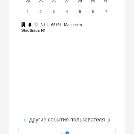
24
25
26
27
28
29
30
1
2
3
4
5
6
7
N1 1, 68161, Mannheim
Stadthaus N1
Другие события пользователя