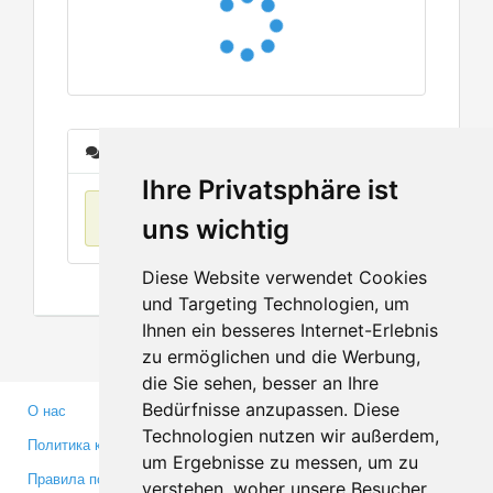
Сообщения
Ihre Privatsphäre ist
Нет данных
uns wichtig
Diese Website verwendet Cookies
und Targeting Technologien, um
Ihnen ein besseres Internet-Erlebnis
zu ermöglichen und die Werbung,
die Sie sehen, besser an Ihre
Bedürfnisse anzupassen. Diese
О нас
Партнерам
Technologien nutzen wir außerdem,
Политика конфиденциальности
Инвесторам
um Ergebnisse zu messen, um zu
Правила пользования
Пресса
verstehen, woher unsere Besucher