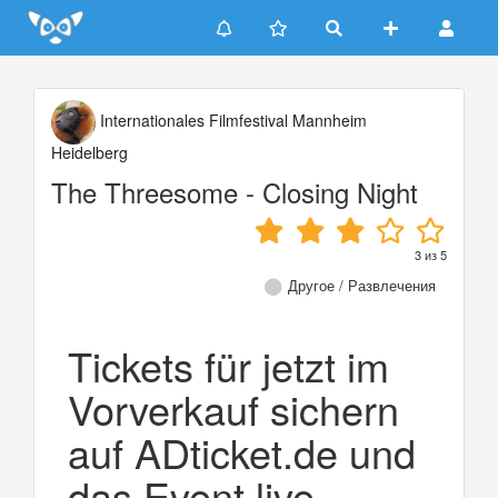
Update cookies preferences
Internationales Filmfestival Mannheim
Heidelberg
The Threesome - Closing Night
3
из
5
Другое / Развлечения
Tickets für jetzt im
Vorverkauf sichern
auf ADticket.de und
das Event live