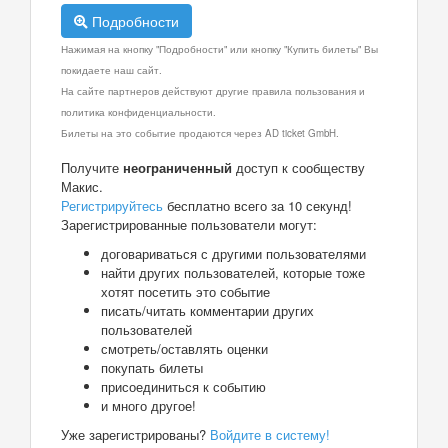
Подробности
Нажимая на кнопку "Подробности" или кнопку "Купить билеты" Вы
покидаете наш сайт.
На сайте партнеров действуют другие правила пользования и
политика конфиденциальности.
Билеты на это событие продаются через AD ticket GmbH.
Получите
неограниченный
доступ к сообществу
Макис.
Регистрируйтесь
бесплатно всего за 10 секунд!
Зарегистрированные пользователи могут:
договариваться с другими пользователями
найти других пользователей, которые тоже
хотят посетить это событие
писать/читать комментарии других
пользователей
смотреть/оставлять оценки
покупать билеты
присоединиться к событию
и много другое!
Уже зарегистрированы?
Войдите в систему!