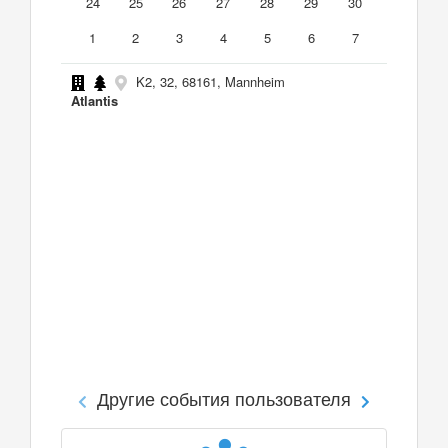
24
25
26
27
28
29
30
1
2
3
4
5
6
7
K2, 32, 68161, Mannheim
Atlantis
Другие события пользователя