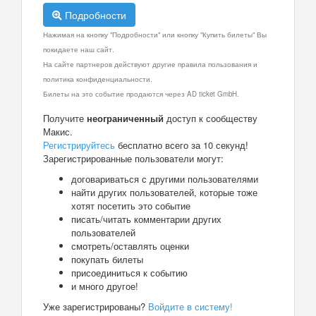
Подробности
Нажимая на кнопку "Подробности" или кнопку "Купить билеты" Вы
покидаете наш сайт.
На сайте партнеров действуют другие правила пользования и
политика конфиденциальности.
Билеты на это событие продаются через AD ticket GmbH.
Получите
неограниченный
доступ к сообществу
Макис.
Регистрируйтесь
бесплатно всего за 10 секунд!
Зарегистрированные пользователи могут:
договариваться с другими пользователями
найти других пользователей, которые тоже
хотят посетить это событие
писать/читать комментарии других
пользователей
смотреть/оставлять оценки
покупать билеты
присоединиться к событию
и много другое!
Уже зарегистрированы?
Войдите в систему!