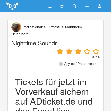
Update cookies preferences
Internationales Filmfestival Mannheim
Heidelberg
Nighttime Sounds
3
из
5
Другое / Развлечения
Tickets für jetzt im
Vorverkauf sichern
auf ADticket.de und
das Event live