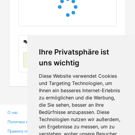
Сообщения
Ihre Privatsphäre ist
Нет данных
uns wichtig
Diese Website verwendet Cookies
und Targeting Technologien, um
Ihnen ein besseres Internet-Erlebnis
zu ermöglichen und die Werbung,
die Sie sehen, besser an Ihre
Bedürfnisse anzupassen. Diese
О нас
Партнерам
Technologien nutzen wir außerdem,
Политика конфиденциальности
Инвесторам
um Ergebnisse zu messen, um zu
Правила пользования
Пресса
verstehen, woher unsere Besucher