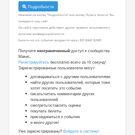
Подробности
Нажимая на кнопку "Подробности" или кнопку "Купить билеты" Вы
покидаете наш сайт.
На сайте партнеров действуют другие правила пользования и
политика конфиденциальности.
Билеты на это событие продаются через AD ticket GmbH.
Получите
неограниченный
доступ к сообществу
Макис.
Регистрируйтесь
бесплатно всего за 10 секунд!
Зарегистрированные пользователи могут:
договариваться с другими пользователями
найти других пользователей, которые тоже
хотят посетить это событие
писать/читать комментарии других
пользователей
смотреть/оставлять оценки
покупать билеты
присоединиться к событию
и много другое!
Уже зарегистрированы?
Войдите в систему!