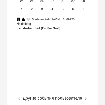
24
25
26
27
28
29
30
1
2
3
4
5
6
7
Marlene-Dietrich-Platz 3, 69126,
Heidelberg
Karlstorbahnhof (Großer Saal)
Другие события пользователя