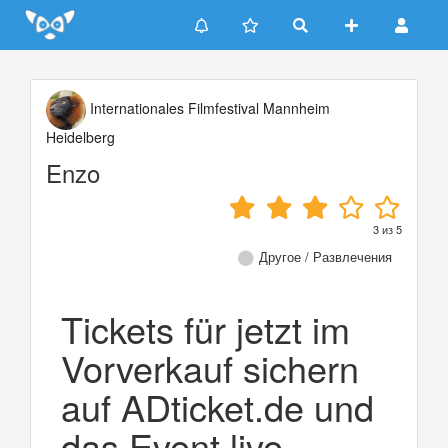
Update cookies preferences
Internationales Filmfestival Mannheim
Heidelberg
Enzo
3
из
5
Другое / Развлечения
Tickets für jetzt im
Vorverkauf sichern
auf ADticket.de und
das Event live