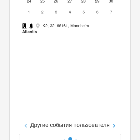
24
25
26
27
28
29
30
1
2
3
4
5
6
7
K2, 32, 68161, Mannheim
Atlantis
Другие события пользователя