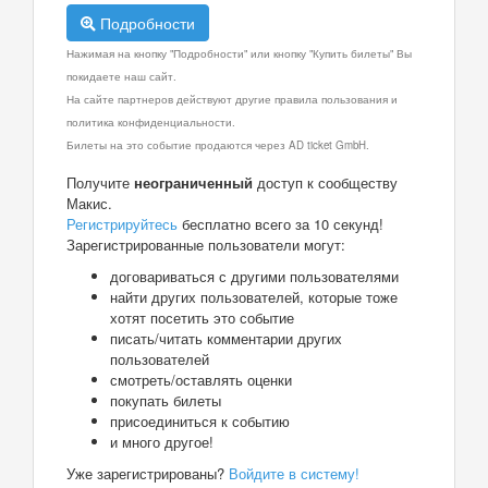
Подробности
Нажимая на кнопку "Подробности" или кнопку "Купить билеты" Вы
покидаете наш сайт.
На сайте партнеров действуют другие правила пользования и
политика конфиденциальности.
Билеты на это событие продаются через AD ticket GmbH.
Получите
неограниченный
доступ к сообществу
Макис.
Регистрируйтесь
бесплатно всего за 10 секунд!
Зарегистрированные пользователи могут:
договариваться с другими пользователями
найти других пользователей, которые тоже
хотят посетить это событие
писать/читать комментарии других
пользователей
смотреть/оставлять оценки
покупать билеты
присоединиться к событию
и много другое!
Уже зарегистрированы?
Войдите в систему!