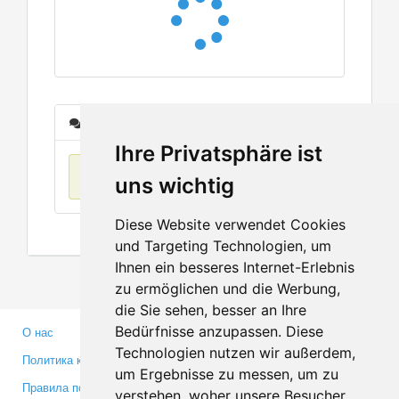
Сообщения
Ihre Privatsphäre ist
Нет данных
uns wichtig
Diese Website verwendet Cookies
und Targeting Technologien, um
Ihnen ein besseres Internet-Erlebnis
zu ermöglichen und die Werbung,
die Sie sehen, besser an Ihre
Bedürfnisse anzupassen. Diese
О нас
Партнерам
Technologien nutzen wir außerdem,
Политика конфиденциальности
Инвесторам
um Ergebnisse zu messen, um zu
Правила пользования
Пресса
verstehen, woher unsere Besucher