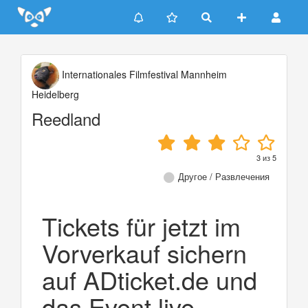
Update cookies preferences
Internationales Filmfestival Mannheim
Heidelberg
Reedland
3
из
5
Другое / Развлечения
Tickets für jetzt im
Vorverkauf sichern
auf ADticket.de und
das Event live