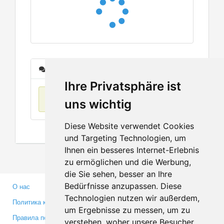
Сообщения
Ihre Privatsphäre ist
Нет данных
uns wichtig
Diese Website verwendet Cookies
und Targeting Technologien, um
Ihnen ein besseres Internet-Erlebnis
zu ermöglichen und die Werbung,
die Sie sehen, besser an Ihre
Bedürfnisse anzupassen. Diese
О нас
Партнерам
Technologien nutzen wir außerdem,
Политика конфиденциальности
Инвесторам
um Ergebnisse zu messen, um zu
Правила пользования
Пресса
verstehen, woher unsere Besucher