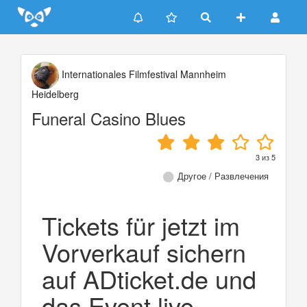
Update cookies preferences
Internationales Filmfestival Mannheim
Heidelberg
Funeral Casino Blues
3
из
5
Другое / Развлечения
Tickets für jetzt im
Vorverkauf sichern
auf ADticket.de und
das Event live