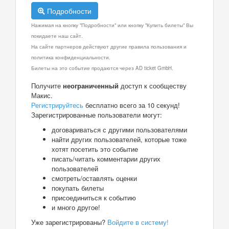
Подробности
Нажимая на кнопку "Подробности" или кнопку "Купить билеты" Вы
покидаете наш сайт.
На сайте партнеров действуют другие правила пользования и
политика конфиденциальности.
Билеты на это событие продаются через AD ticket GmbH.
Получите
неограниченный
доступ к сообществу
Макис.
Регистрируйтесь
бесплатно всего за 10 секунд!
Зарегистрированные пользователи могут:
договариваться с другими пользователями
найти других пользователей, которые тоже
хотят посетить это событие
писать/читать комментарии других
пользователей
смотреть/оставлять оценки
покупать билеты
присоединиться к событию
и много другое!
Уже зарегистрированы?
Войдите в систему!