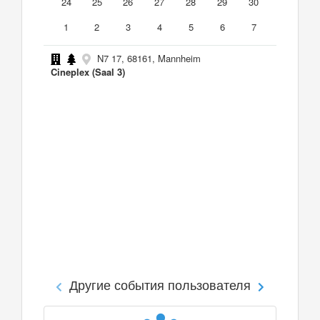
24
25
26
27
28
29
30
1
2
3
4
5
6
7
N7 17, 68161, Mannheim
Cineplex (Saal 3)
Другие события пользователя