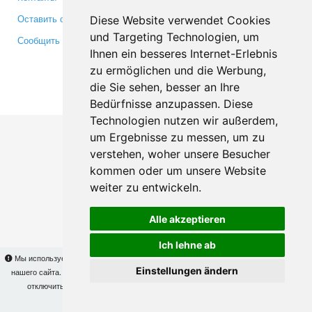
Оставить отзыв
Twitter
Diese Website verwendet Cookies
und Targeting Technologien, um
Сообщить об ошибке
YouTube
Ihnen ein besseres Internet-Erlebnis
Google+
zu ermöglichen und die Werbung,
die Sie sehen, besser an Ihre
Makis
© Copyright 2026
Bedürfnisse anzupassen. Diese
Technologien nutzen wir außerdem,
um Ergebnisse zu messen, um zu
verstehen, woher unsere Besucher
kommen oder um unsere Website
weiter zu entwickeln.
Alle akzeptieren
Ich lehne ab
Мы используем cookies для того, чтобы Вы могли использовать весь функционал
Einstellungen ändern
нашего сайта. На
этой странице
Вы сможете узнать подробности и, при желании,
отключить использование cookies. Продолжая пользоваться сайтом, Вы
подтверждаете свое согласие.
OK