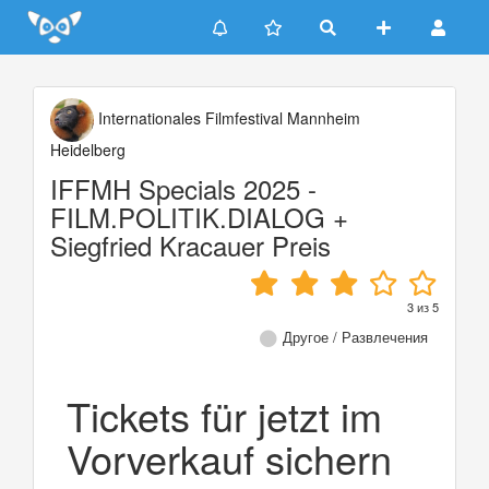
Update cookies preferences
Internationales Filmfestival Mannheim
Heidelberg
IFFMH Specials 2025 -
FILM.POLITIK.DIALOG +
Siegfried Kracauer Preis
3
из
5
Другое / Развлечения
Tickets für jetzt im
Vorverkauf sichern