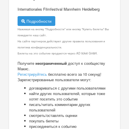
Internationales Filmfestival Mannheim Heidelberg
Подробности
Нажимая на кнопку "Подробности" или кнопку "Купить билеты" Вы
покидаете наш сайт.
На сайте партнеров действуют другие правила пользования и
политика конфиденциальности.
Билеты на это событие продаются через AD ticket GmbH.
Получите
неограниченный
доступ к сообществу
Макис.
Регистрируйтесь
бесплатно всего за 10 секунд!
Зарегистрированные пользователи могут:
договариваться с другими пользователями
найти других пользователей, которые тоже
хотят посетить это событие
писать/читать комментарии других
пользователей
смотреть/оставлять оценки
покупать билеты
присоединиться к событию