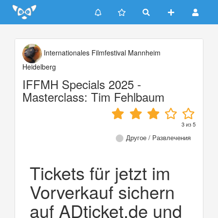
Update cookies preferences
Internationales Filmfestival Mannheim
Heidelberg
IFFMH Specials 2025 -
Masterclass: Tim Fehlbaum
3
из
5
Другое / Развлечения
Tickets für jetzt im
Vorverkauf sichern
auf ADticket.de und