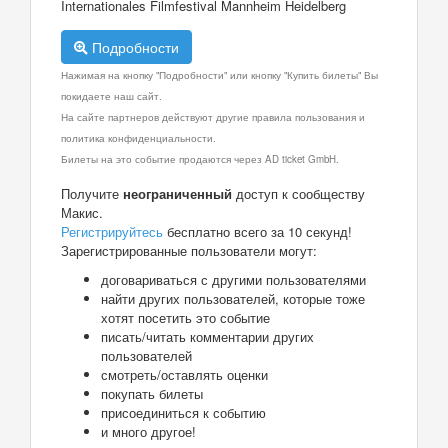
Internationales Filmfestival Mannheim Heidelberg
Подробности
Нажимая на кнопку "Подробности" или кнопку "Купить билеты" Вы
покидаете наш сайт.
На сайте партнеров действуют другие правила пользования и
политика конфиденциальности.
Билеты на это событие продаются через AD ticket GmbH.
Получите
неограниченный
доступ к сообществу
Макис.
Регистрируйтесь
бесплатно всего за 10 секунд!
Зарегистрированные пользователи могут:
договариваться с другими пользователями
найти других пользователей, которые тоже
хотят посетить это событие
писать/читать комментарии других
пользователей
смотреть/оставлять оценки
покупать билеты
присоединиться к событию
и много другое!