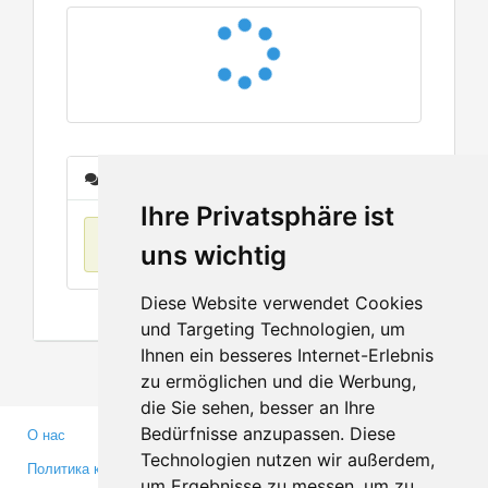
Сообщения
Ihre Privatsphäre ist
Нет данных
uns wichtig
Diese Website verwendet Cookies
und Targeting Technologien, um
Ihnen ein besseres Internet-Erlebnis
zu ermöglichen und die Werbung,
die Sie sehen, besser an Ihre
Bedürfnisse anzupassen. Diese
О нас
Партнерам
Technologien nutzen wir außerdem,
Политика конфиденциальности
Инвесторам
um Ergebnisse zu messen, um zu