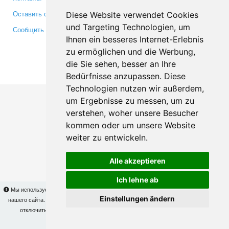
Оставить отзыв
Twitter
Diese Website verwendet Cookies
und Targeting Technologien, um
Сообщить об ошибке
YouTube
Ihnen ein besseres Internet-Erlebnis
Google+
zu ermöglichen und die Werbung,
die Sie sehen, besser an Ihre
Makis
© Copyright 2026
Bedürfnisse anzupassen. Diese
Technologien nutzen wir außerdem,
um Ergebnisse zu messen, um zu
verstehen, woher unsere Besucher
kommen oder um unsere Website
weiter zu entwickeln.
Alle akzeptieren
Ich lehne ab
Мы используем cookies для того, чтобы Вы могли использовать весь функционал
Einstellungen ändern
нашего сайта. На
этой странице
Вы сможете узнать подробности и, при желании,
отключить использование cookies. Продолжая пользоваться сайтом, Вы
подтверждаете свое согласие.
OK