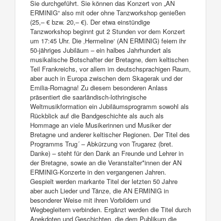
Sie durchgeführt. Sie können das Konzert von „AN
ERMINIG“ also mit oder ohne Tanzworkshop genießen
(25,– € bzw. 20,– €). Der etwa einstündige
Tanzworkshop beginnt gut 2 Stunden vor dem Konzert
um 17:45 Uhr. Die ‚Hermeline‘ (AN ERMINIG) feiern ihr
50-jähriges Jubiläum – ein halbes Jahrhundert als
musikalische Botschafter der Bretagne, dem keltischen
Teil Frankreichs, vor allem im deutschsprachigen Raum,
aber auch in Europa zwischen dem Skagerak und der
Emilia-Romagna! Zu diesem besonderen Anlass
präsentiert die saarländisch-lothringische
Weltmusikformation ein Jubiläumsprogramm sowohl als
Rückblick auf die Bandgeschichte als auch als
Hommage an viele Musikerinnen und Musiker der
Bretagne und anderer keltischer Regionen. Der Titel des
Programms Trug´ – Abkürzung von Trugarez (bret.
Danke) – steht für den Dank an Freunde und Lehrer in
der Bretagne, sowie an die Veranstalter*innen der AN
ERMINIG-Konzerte in den vergangenen Jahren.
Gespielt werden markante Titel der letzten 50 Jahre
aber auch Lieder und Tänze, die AN ERMINIG in
besonderer Weise mit ihren Vorbildern und
Wegbegleitern verbinden. Ergänzt werden die Titel durch
Anekdoten und Geschichten, die dem Publikum die