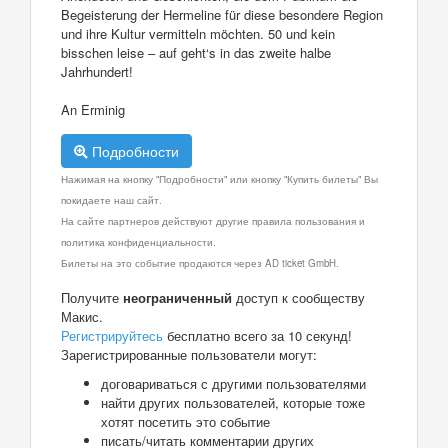
Begeisterung der Hermeline für diese besondere Region
und ihre Kultur vermitteln möchten. 50 und kein
bisschen leise – auf geht‘s in das zweite halbe
Jahrhundert!
An Erminig
Подробности
Нажимая на кнопку "Подробности" или кнопку "Купить билеты" Вы
покидаете наш сайт.
На сайте партнеров действуют другие правила пользования и
политика конфиденциальности.
Билеты на это событие продаются через AD ticket GmbH.
Получите
неограниченный
доступ к сообществу
Макис.
Регистрируйтесь
бесплатно всего за 10 секунд!
Зарегистрированные пользователи могут:
договариваться с другими пользователями
найти других пользователей, которые тоже
хотят посетить это событие
писать/читать комментарии других