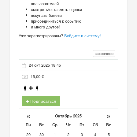
пользователей
смотреть/оставлять оценки
покупать билеты
присоединиться к событию
и много другое!
Уже зарегистрированы?
Войдите в систему!
закончено
24 окт 2025 18:45
15,00 €
Подписаться
«
»
Октябрь 2025
Пн
Вт
Ср
Чт
Пт
Сб
Вс
29
30
1
2
3
4
5