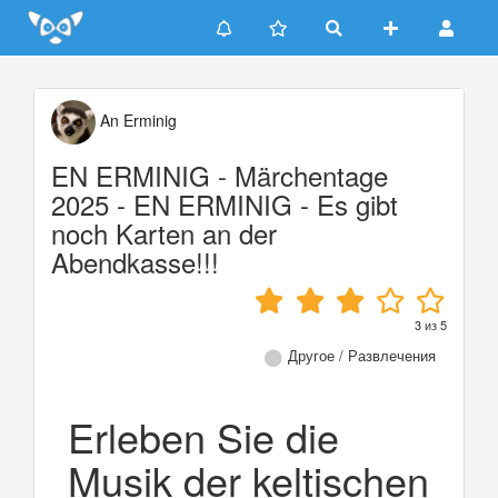
Update cookies preferences
An Erminig
EN ERMINIG - Märchentage
2025 - EN ERMINIG - Es gibt
noch Karten an der
Abendkasse!!!
3
из
5
Другое / Развлечения
Erleben Sie die
Musik der keltischen