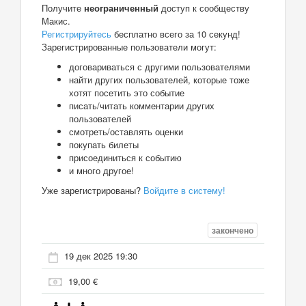
Получите
неограниченный
доступ к сообществу
Макис.
Регистрируйтесь
бесплатно всего за 10 секунд!
Зарегистрированные пользователи могут:
договариваться с другими пользователями
найти других пользователей, которые тоже
хотят посетить это событие
писать/читать комментарии других
пользователей
смотреть/оставлять оценки
покупать билеты
присоединиться к событию
и много другое!
Уже зарегистрированы?
Войдите в систему!
закончено
19 дек 2025 19:30
19,00 €