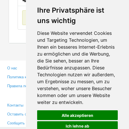
Сообщения
Ihre Privatsphäre ist
Нет данных
uns wichtig
Diese Website verwendet Cookies
und Targeting Technologien, um
Ihnen ein besseres Internet-Erlebnis
zu ermöglichen und die Werbung,
die Sie sehen, besser an Ihre
Bedürfnisse anzupassen. Diese
О нас
Партнерам
Technologien nutzen wir außerdem,
Политика конфиденциальности
Инвесторам
um Ergebnisse zu messen, um zu
Правила пользования
Пресса
verstehen, woher unsere Besucher
Медиа
kommen oder um unsere Website
weiter zu entwickeln.
Контакты
Facebook
Оставить отзыв
Twitter
Alle akzeptieren
Сообщить об ошибке
YouTube
Ich lehne ab