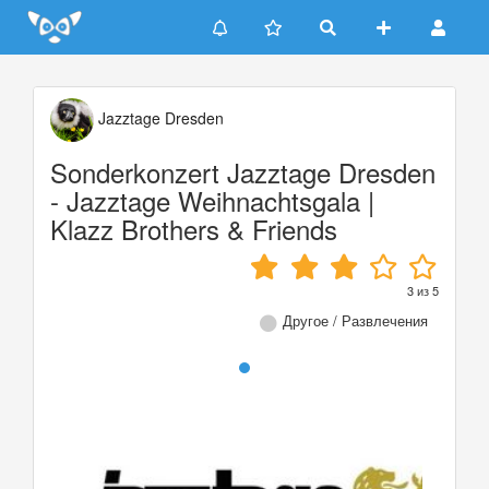
Update cookies preferences
Jazztage Dresden
Sonderkonzert Jazztage Dresden
- Jazztage Weihnachtsgala |
Klazz Brothers & Friends
3
из
5
Другое / Развлечения