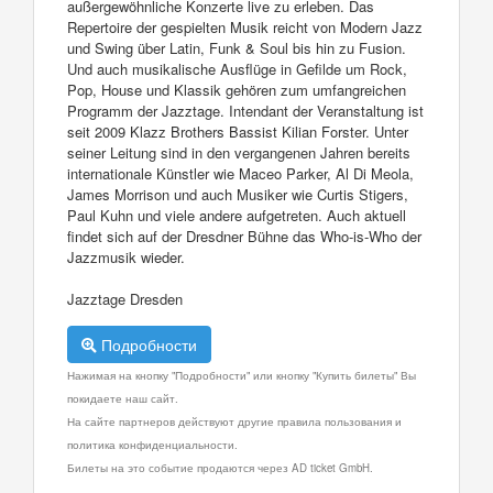
außergewöhnliche Konzerte live zu erleben. Das
Repertoire der gespielten Musik reicht von Modern Jazz
und Swing über Latin, Funk & Soul bis hin zu Fusion.
Und auch musikalische Ausflüge in Gefilde um Rock,
Pop, House und Klassik gehören zum umfangreichen
Programm der Jazztage. Intendant der Veranstaltung ist
seit 2009 Klazz Brothers Bassist Kilian Forster. Unter
seiner Leitung sind in den vergangenen Jahren bereits
internationale Künstler wie Maceo Parker, Al Di Meola,
James Morrison und auch Musiker wie Curtis Stigers,
Paul Kuhn und viele andere aufgetreten. Auch aktuell
findet sich auf der Dresdner Bühne das Who-is-Who der
Jazzmusik wieder.
Jazztage Dresden
Подробности
Нажимая на кнопку "Подробности" или кнопку "Купить билеты" Вы
покидаете наш сайт.
На сайте партнеров действуют другие правила пользования и
политика конфиденциальности.
Билеты на это событие продаются через AD ticket GmbH.